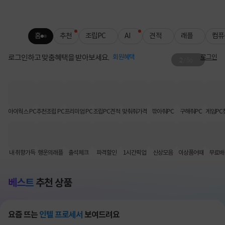
홈
추천
조립PC
AI
견적
래플
컴퓨
로그인하고 맞춤혜택을 받아보세요.
회원혜택
로그인
2
/
56
로지텍 무료배송
키보드·마우스 인기템 배송비 FREE📦
아이웍스 PC
추천조립 PC
프리미엄 PC
조립PC견적
맞춰줘가격
깎아줘PC
구해줘PC
게임PC
내 취향가득
행운의래플
출석체크
파격할인
1시간픽업
신상모음
이상품어때
무료배
베스트
추천 상품
요즘 뜨는
인텔 프로세서
보여드려요