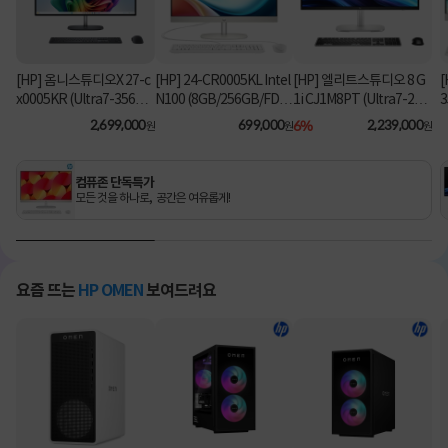
[HP] 옴니스튜디오X 27-c
[HP] 24-CR0005KL Intel
[HP] 엘리트스튜디오 8 G
[
x0005KR (Ultra7-356H/
N100 (8GB/256GB/FD)
1i CJ1M8PT (Ultra7-26
3
16GB/1TB/Win11Hom
[기본제품]
5/8GB/512GB/Win11Pr
2,699,000
699,000
6%
2,239,000
원
원
원
e) [기본제품]
o) 올인원PC [기본제품]★
오직 컴퓨존에서만, 여름
맞이 HP 데스크탑 한정특
컴퓨존 단독특가
가!★
모든 것을 하나로, 공간은 여유롭게!
요즘 뜨는
HP OMEN
보여드려요