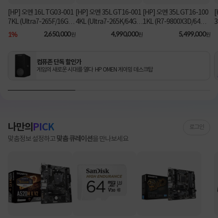
[HP] 오멘 16L TG03-001
[HP] 오멘 35L GT16-001
[HP] 오멘 35L GT16-100
[
7KL (Ultra7-265F/16GB/
4KL (Ultra7-265K/64GB/
1KL (R7-9800X3D/64G
3
1TB/RX9060XT/FD) [기
2TB/RTX5070Ti/FD) 3
B/1TB/RTX5080/FD) [기
B
1%
2,650,000
4,990,000
5,499,000
원
원
원
본제품]★컴퓨존 단독! O
년워런티 [기본제품]★컴
본제품]★컴퓨존 단독! 수
MEN 데스크탑 더블할인
퓨존 단독! 수량한정 특가
량한정 특가쿠폰★
★
쿠폰★
컴퓨존 단독 할인가
게임의 새로운 시대를 열다 HP OMEN 게이밍 데스크탑
나만의
PICK
로그인
맞춤정보 설정하고
맞춤 큐레이션
을 만나보세요