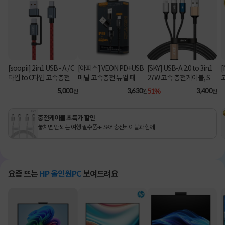
[soopii] 2in1 USB - A / C
[아피스] VEON PD+USB
[SKY] USB-A 2.0 to 3in1
[
타입 to C타입 고속충전 케
메탈 고속충전 듀얼 패브릭
27W 고속 충전케이블, SK
이블 PD 100W S52C [1.2
8핀 케이블
Y-A2-3IN1 [블랙/2m]
C
5,000
3,630
51%
3,400
원
원
원
m/레드]
충전케이블 초특가 할인
놓치면 안 되는 여행 필수품✈️ SKY 충전케이블과 함께
요즘 뜨는
HP 올인원PC
보여드려요