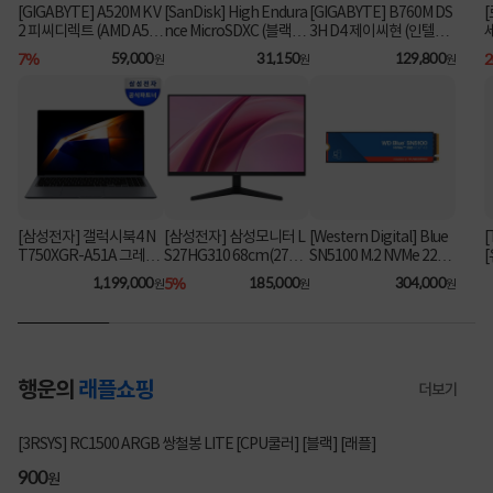
[GIGABYTE] A520M K V
[SanDisk] High Endura
[GIGABYTE] B760M DS
2 피씨디렉트 (AMD A52
nce MicroSDXC (블랙박
3H D4 제이씨현 (인텔B7
스&CCTV전용) 64GB
60/M-ATX)
0/M-ATX) ⚡플래티넘 특
7%
59,000
31,150
129,800
원
원
원
[어댑터포함] [SDSQQN
가⚡
R-064G-GN6IA]
[삼성전자] 갤럭시북4 N
[삼성전자] 삼성모니터 L
[Western Digital] Blue
[
T750XGR-A51A 그레이
S27HG310 68cm(27인
SN5100 M.2 NVMe 2280
(i5-1335U/16GB/256G
치) FHD IPS 144Hz 사무
[1TB] ▶ SN5000 후속
1,199,000
5%
185,000
304,000
원
원
원
B/FD) [기본제품] [최대
용 ▶ LS27F322 후속 모
모델◀
가 104만]
델 ◀
행운의
래플쇼핑
더보기
2852명 참여
[3RSYS] RC1500 ARGB 쌍철봉 LITE [CPU쿨러] [블랙] [래플]
200
900
200
900
원
원
원
원