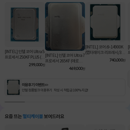
[INTEL] 코어 i9-14900K
[
[INTEL] 인텔 코어 Ultra 5
(랩터레이크 리프레시/3.2
[INTEL] 인텔 코어 Ultra 7
프로세서 250KF PLUS (애
GHz/36MB/쿨러 미포함)
740,000
원
프로세서 265KF (애로우
로우 레이크/5.3GHz/30M
[정품벌크]
299,000
원
레이크/3.9GHz/30MB/쿨
469,000
B) [정품벌크/쿨러미포함]
원
러미포함) [정품벌크]
이용후기 이벤트✏️
인텔 정품벌크 이용후기 작성 시 적립금 100% 지급!
요즘 뜨는
멀티케이블
보여드려요