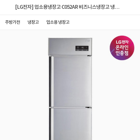
[LG전자] 업소용냉장고 C052AR 비즈니스냉장고 냉장
2칸 500L
주방가전
냉장고
업소용 냉장고