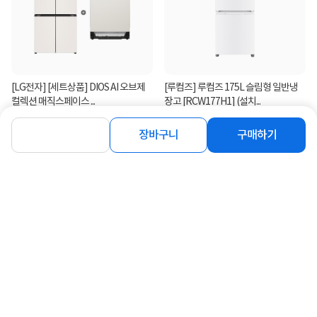
[LG전자] [세트상품] DIOS AI 오브제
[루컴즈] 루컴즈 175L 슬림형 일반냉
컬렉션 매직스페이스 ...
장고 [RCW177H1] (설치...
31%
3,491,000
329,000
원
원
장바구니
구매하기
연관상품 더보기
같은 브랜드의 인기상품이에요