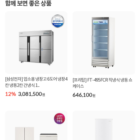
함께 보면 좋은 상품
[삼성전자] 업소용 냉장고 6도어 냉장4
[프리탑] FT-495FCR 직냉식 냉동 쇼
칸 냉동2칸 간냉식 1...
케이스
12%
3,081,500
646,100
원
원