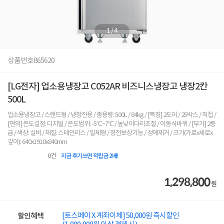
1
/
4
상품번호
865620
[LG전자] 업소용냉장고 C052AR 비즈니스냉장고 냉장2칸
500L
업소용냉장고 / 스탠드형 / 냉장전용 / 총용량: 500L / 84kg / [특징] 2도어 / 25박스 / 직접 /
[편의] 온도설정: 디지털 / 온도범위: -5℃~7℃ / 높낮이다리조절 / 이동식바퀴 / [부가] 2등
급 / 색상: 실버 / 재질: 스테인리스 / 일체형 / 정전보상기능 / 성에제거 / 크기(가로x세로x
깊이): 640x1910x840mm
0
건
지금 후기쓰면 적립금 2배!
1,298,800
원
[토스페이 X 계좌이체] 50,000원 즉시할인
할인혜택