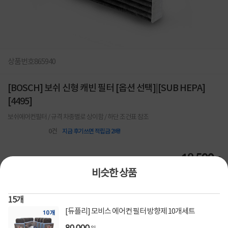
상품번호
865940
[BOSCH] 보쉬 신형 캐빈 필터 [옵션 선택]|[SUB HEPA]
[4495]
보쉬에어컨필터 / 규격 차종별로 상이함 / 하단 조건표 참조
0
건
지금 후기쓰면 적립금 2배!
18,500
원
비슷한 상품
[토스페이 X 계좌이체] 50,000원 즉시할인
할인혜택
15
개
(1,000,000원 이상 결제 시)
[듀플리] 모비스 에어컨 필터 방향제 10개세트
[토스페이 X 계좌이체] 20,000원 즉시할인
(600,000원 이상 결제 시)
80,000