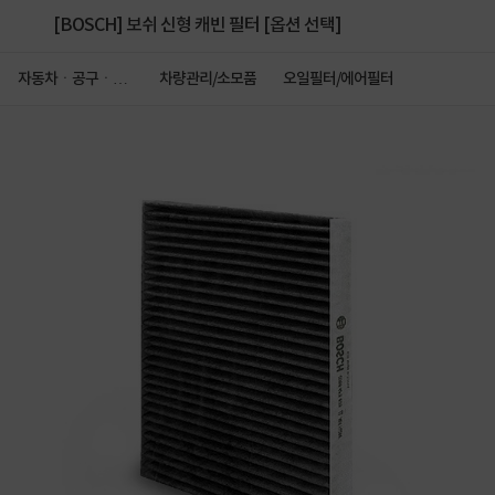
[BOSCH] 보쉬 신형 캐빈 필터 [옵션 선택]
자동차ㆍ공구ㆍ안
차량관리/소모품
오일필터/에어필터
전