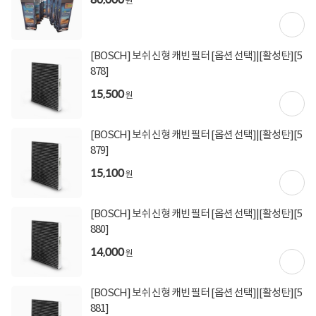
원
[토스페이 X 농협카드] 5% 즉시할인 (800,000원 이
상 결제 시)
[토스페이 X 현대카드] 5% 즉시할인 (800,000원 이
상 결제 시)
[BOSCH] 보쉬 신형 캐빈 필터 [옵션 선택]|[활성탄][5
무이자 할부혜택
878]
결제혜택
5만원
5%
포인트
15,500
원
40원 적립
적립금
[BOSCH] 보쉬 신형 캐빈 필터 [옵션 선택]|[활성탄][5
미정
입고일
879]
15,100
원
평균 1일이내 발송
배송정보
업체직배송
(공휴일 제외)
[BOSCH] 보쉬 신형 캐빈 필터 [옵션 선택]|[활성탄][5
880]
3,000원 (1박스)
배송비
(제주,도서/산간 지역 추가비용)
14,000
원
[BOSCH] 보쉬 신형 캐빈 필터 [옵션 선택]|[활성탄][5
상세정보
구매후기(
0
)
Q&A(
0
)
881]