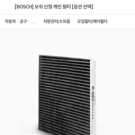
[BOSCH] 보쉬 신형 캐빈 필터 [옵션 선택]
자동차ㆍ공구ㆍ안
차량관리/소모품
오일필터/에어필터
전