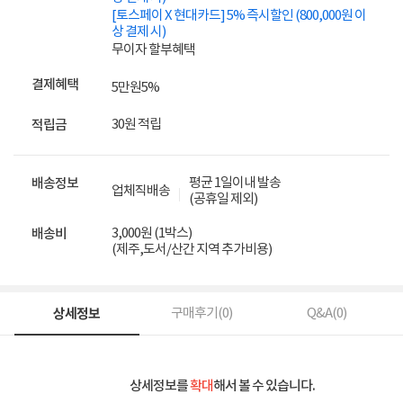
[토스페이 X 현대카드] 5% 즉시할인 (800,000원 이
상 결제 시)
무이자 할부혜택
결제혜택
5만원
5%
30원 적립
적립금
평균 1일이내 발송
배송정보
업체직배송
(공휴일 제외)
3,000원 (1박스)
배송비
(제주,도서/산간 지역 추가비용)
상세정보
구매후기(
0
)
Q&A(
0
)
상세정보를
확대
해서 볼 수 있습니다.