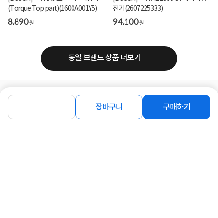
(Torque Top part)(1600A001Y5)
전기(2607225333)
8,890
94,100
원
원
동일 브랜드 상품 더보기
로그인
공지사항
오시는길
회사소개
PC버전
장바구니
구매하기
1588-8377
컴퓨존 APP
(주)컴퓨존 사업자 정보
이용약관
개인정보처리방침
청소년보호정책
사업자확인