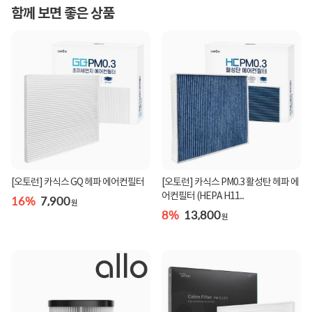
함께 보면 좋은 상품
[오토런] 카식스 GQ 헤파 에어컨필터
[오토런] 카식스 PM0.3 활성탄 헤파 에
어컨필터 (HEPA H11...
16%
7,900
원
8%
13,800
원