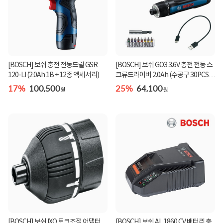
[BOSCH] 보쉬 GO3 3.6V 충전 전동 스
[BOSCH] 보쉬 충전 전동드릴 GSR
크류드라이버 2.0Ah (수공구 30PCS
120-LI (2.0Ah 1B + 12종 액세서리)
증정)
25%
64,100
17%
100,500
원
원
[BOSCH] 보쉬 IXO 토크조절 어댑터
[BOSCH] 보쉬 AL 1860 CV 배터리 충