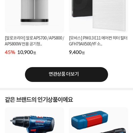
[알로코리아] 알로 APS700 / APS800 /
[모비스] PM 0.3 E11 에어컨 히터 필터
APS800W 전용 공기청...
GFH79AX500/YF 소...
45%
10,900
9,400
원
원
연관상품 더보기
같은 브랜드의 인기상품이에요