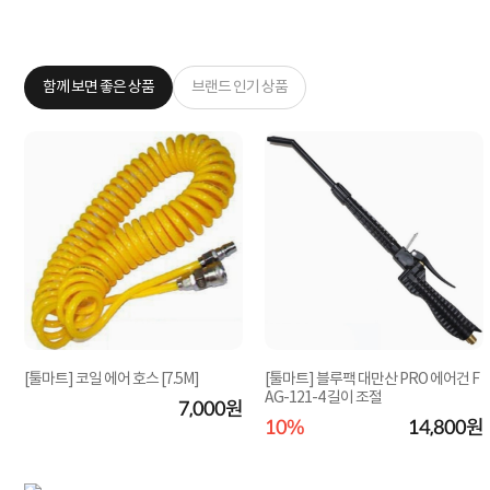
함께 보면 좋은 상품
브랜드 인기 상품
[툴마트] 코일 에어 호스 [7.5M]
[툴마트] 블루팩 대만산 PRO 에어건 F
AG-121-4 길이 조절
7,000원
원
10%
14,800원