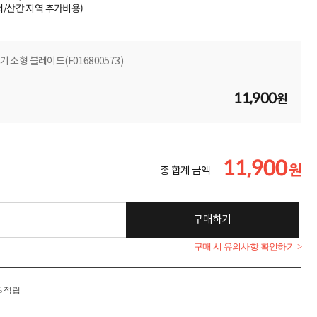
도서/산간 지역 추가비용)
기 소형 블레이드(F016800573)
11,900
원
11,900
원
총 합계 금액
구매하기
구매 시 유의사항 확인하기 >
% 적립