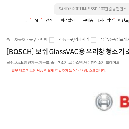
조립PC
AI
견적
파격할인
무료배송
1시간픽업
이벤트
홈
전동공구/액세서리
유압공구/컴프레
자동차ㆍ공구ㆍ안전
[BOSCH] 보쉬 GlassVAC용 유리창 청소기 
보쉬, Bosch, 홈앤가든, 가든툴, 습식청소기, 글라스백, 유리창청소기, 블레이드
일부 재고 미보유 제품은 결제 후 발주가 들어가 약 3일 소요됩니다.