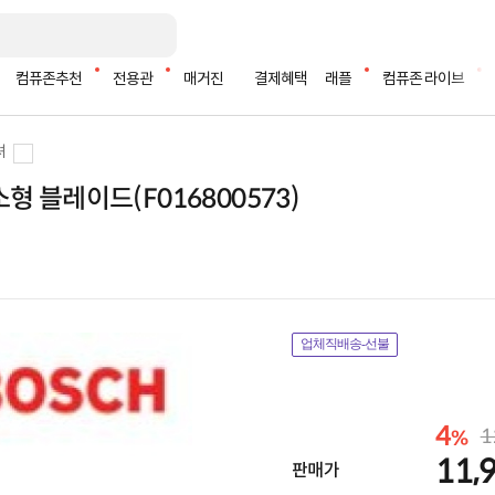
컴퓨존추천
전용관
매거진
결제혜택
래플
컴퓨존 라이브
셔
소형 블레이드(F016800573)
업체직배송-선불
4
1
%
11,
판매가