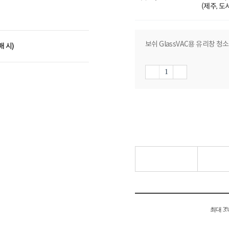
(제주, 
보쉬 GlassVAC용 유리창 청소
매 시)
최대 3