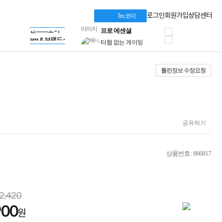
혜택 PACK
Dell 구매 찬스
Apple 기업전용관
로그인
회원가입
상담센터
I'm 코미
프로 에센셜
HP 브랜드스토어
타협 없는 게이밍
LG gram & 브랜드스토어
공식
HP OMEN
Microsoft 브랜드스토어
로지텍
AMD 브랜드스토어
정품 캠페인
Intel 브랜드스토어
틀린정보 수정요청
삼성 키보드&마우스
RAZER 브랜드스토어
10% 쿠폰 할인
Apple 기업전용관
케이블메이트 3분기
케이블 전설이 되다
야식까지 책임진다!
승리를 부르는 오멘
공유하기
ASUS ROG
20주년 한정판
AMD로 시작하는
상품번호 : 866817
스마트 오피스환경
AI비즈니스 노트북
HP엘리트북/프로북
비즈니스 강자
2,420
HP 프로북 4
900
리뷰 Npay 증정
원
MSI 공유기