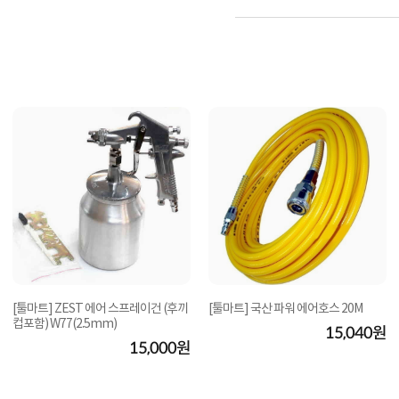
[툴마트] ZEST 에어 스프레이건 (후끼
[툴마트] 국산 파워 에어호스 20M
컵포함) W77(2.5mm)
15,040원
15,000원