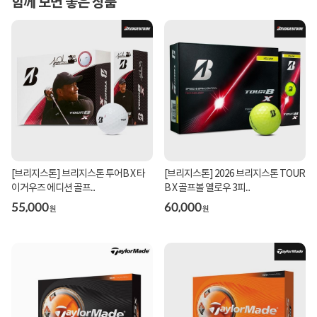
함께 보면 좋은 상품
[브리지스톤] 브리지스톤 투어B X 타
[브리지스톤] 2026 브리지스톤 TOUR
이거우즈 에디션 골프...
B X 골프볼 옐로우 3피...
55,000
60,000
원
원