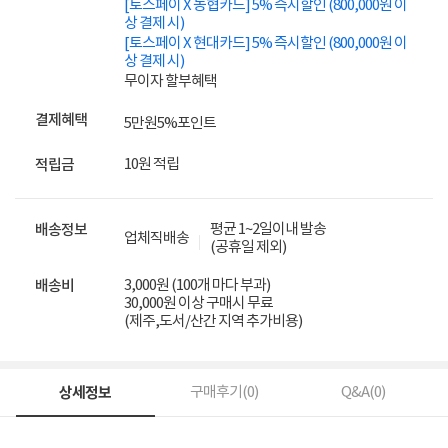
[토스페이 X 농협카드] 5% 즉시할인 (800,000원 이
상 결제 시)
[토스페이 X 현대카드] 5% 즉시할인 (800,000원 이
상 결제 시)
무이자 할부혜택
결제혜택
5만원
5%
포인트
10원 적립
적립금
평균 1~2일이내 발송
배송정보
업체직배송
(공휴일 제외)
3,000원 (100개 마다 부과)
배송비
30,000원 이상 구매시 무료
(제주,도서/산간 지역 추가비용)
상세정보
구매후기(
0
)
Q&A(
0
)