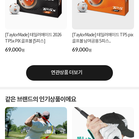
[TaylorMade] 테일러메이드 2026
[TaylorMade] 테일러메이드 TP5 pix
TP5x PIX 골프볼 [5피스]
골프볼 남여공용 5피스...
69,000
69,000
원
원
연관상품 더보기
같은 브랜드의 인기상품이에요