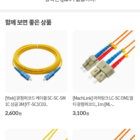
함께 보면 좋은 상품
[Ytek] 광점퍼코드 케이블 SC-SC-SM
[MachLink] 마하링크 LC-SC OM1 멀
1C 싱글 3M [YT-SC1C03...
티 광점퍼코드, 1m [ML-...
2,600
3,100
원
원