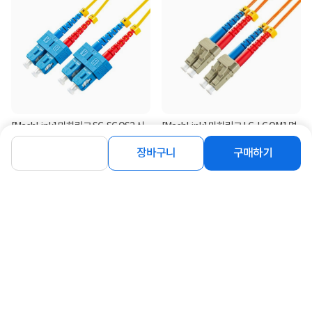
[MachLink] 마하링크 SC-SC OS2 싱
[MachLink] 마하링크 LC-LC OM1 멀
글 광점퍼코드, 1m [ML-...
티 광점퍼코드, 5m [ML-...
장바구니
구매하기
5,800
4,600
원
원
연관상품 더보기
같은 브랜드의 인기상품이에요