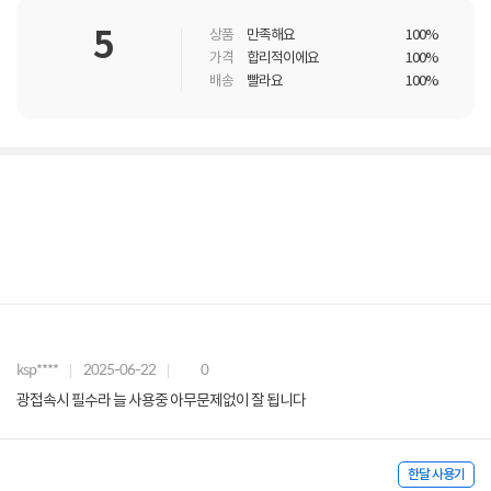
5
상품
만족해요
100%
가격
합리적이에요
100%
배송
빨라요
100%
ksp****
2025-06-22
0
광접속시 필수라 늘 사용중 아무문제없이 잘 됩니다
한달 사용기