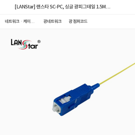
[LANStar] 랜스타 SC-PC, 싱글 광피그테일 1.5M
[LS-FSP-SC-1.5M]
네트워크ㆍ케이블
광네트워크
광 점퍼코드
ㆍCCTV