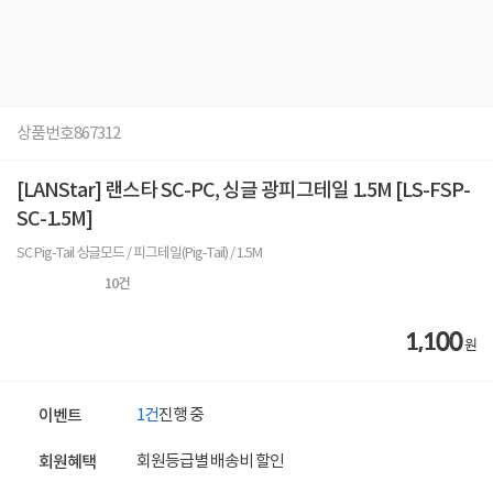
상품번호
867312
[LANStar] 랜스타 SC-PC, 싱글 광피그테일 1.5M [LS-FSP-
SC-1.5M]
SC Pig-Tail 싱글모드 / 피그테일(Pig-Tail) / 1.5M
10
건
1,100
원
1건
진행 중
이벤트
회원등급별 배송비 할인
회원혜택