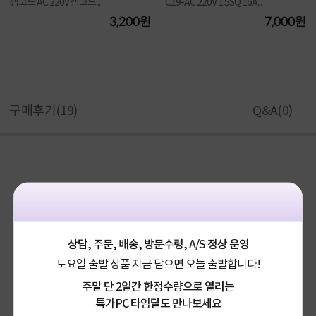
캡코드 AC 220V 캡코드...
C19-AC 220V 1.5SQ 16A...
3,200원
7,000원
구매후기(
19
)
Q&A(
0
)
상담, 주문, 배송, 방문수령, A/S 정상 운영
토요일 출발 상품 지금 담으면 오늘 출발합니다!
주말 단 2일간 한정수량으로 열리는
특가PC 타임딜도 만나보세요