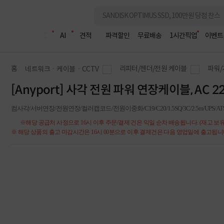
조립PC
AI
견적
파격할인
무료배송
1시간픽업
이벤트
홈
리피터/젠더/전원 케이블
파워/
네트워크ㆍ케이블ㆍCCTV
[Anyport] 사각 전원 파워 연장케이블, AC 220
컴사각/서버연장/전원연장/컬러캡코드/전원이중화/C19/C20/1.5SQ/3C/2.5m/UPS/AT
※해당 공급처 사정으로 16시 이후 주문/결제 건은 익일 순차 배송됩니다. (재고 보유
※ 해당 상품의 출고 마감시간은 16시 00분으로 이후 결제건은 다음 영업일에 출고됩니