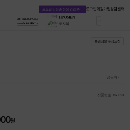
혜택 PACK
Dell 구매 찬스
Apple 기업전용관
로그인
회원가입
상담센터
토요일 컴퓨존 정상 영업 중
프로 에센셜
HP 브랜드스토어
타협 없는 게이밍
LG gram & 브랜드스토어
공식
HP OMEN
Microsoft 브랜드스토어
로지텍
AMD 브랜드스토어
정품 캠페인
Intel 브랜드스토어
틀린정보 수정요청
삼성 키보드&마우스
RAZER 브랜드스토어
10% 쿠폰 할인
Apple 기업전용관
케이블메이트 3분기
케이블 전설이 되다
야식까지 책임진다!
승리를 부르는 오멘
ASUS ROG
공유하기
20주년 한정판
AMD로 시작하는
스마트 오피스환경
상품번호 : 868050
AI비즈니스 노트북
HP엘리트북/프로북
비즈니스 강자
HP 프로북 4
000
원
리뷰 Npay 증정
MSI 공유기