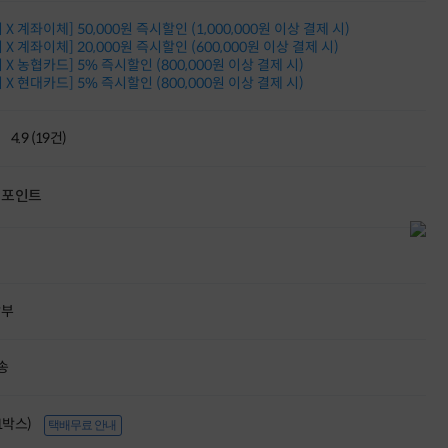
적립금 3% 페이백
X 계좌이체] 50,000원 즉시할인 (1,000,000원 이상 결제 시)
시스코 스위칭허브
X 계좌이체] 20,000원 즉시할인 (600,000원 이상 결제 시)
누적 금액 별
X 농협카드] 5% 즉시할인 (800,000원 이상 결제 시)
적립금 페이백!
X 현대카드] 5% 즉시할인 (800,000원 이상 결제 시)
Dell 구매왕
상품권 30만원
삼성모니터 여름맞이
4.9 (19건)
특별 할인 이벤트
한단계 더 진화한
HAF II 500
포인트
AI 업무환경 완성
HP 워크스테이션
여름맞이 사은품
HP 프로데스크 4
모든 것을 하나로
할부
HP올인원 단독특가
네트워크 자재
혜택 PACK
송
Dell 구매 찬스
프로 에센셜
(1박스)
택배무료 안내