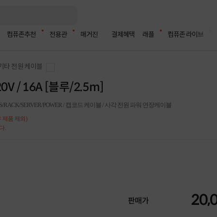
컴퓨존추천
전용관
매거진
결제혜택
래플
컴퓨존 라이브
기타 전원 케이블
V / 16A [블루/2.5m]
S/RACK/SERVER/POWER / 캡코드 케이블 / 사각 전원 파워 연장케이블
 제품 제외)
다.
20,
판매가