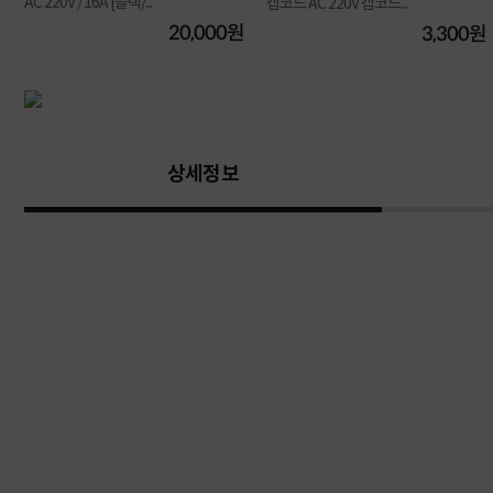
AC 220V / 16A [블랙/...
캡코드 AC 220V 캡코드...
원
20,000원
3,300원
상세정보