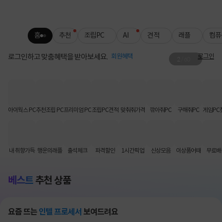
홈
추천
조립PC
AI
견적
래플
컴퓨
로그인하고 맞춤혜택을 받아보세요.
회원혜택
로그인
2
/
60
QNAP 주차 별 특가
SEAGATE HDD 추가 할인까지!
아이웍스 PC
추천조립 PC
프리미엄 PC
조립PC견적
맞춰줘가격
깎아줘PC
구해줘PC
게임PC
내 취향가득
행운의래플
출석체크
파격할인
1시간픽업
신상모음
이상품어때
무료배
베스트
추천 상품
요즘 뜨는
인텔 프로세서
보여드려요