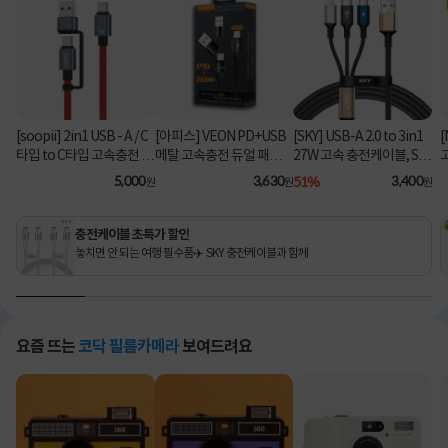
[soopii] 2in1 USB - A / C
[아피스] VEON PD+USB
[SKY] USB-A 2.0 to 3in1
[
타입 to C타입 고속충전 케
메탈 고속충전 듀얼 패브릭
27W 고속 충전케이블, SK
이블 PD 100W S52C [1.2
8핀 케이블
Y-A2-3IN1 [블랙/2m]
C
5,000
3,630
51%
3,400
원
원
원
m/레드]
충전케이블 초특가 할인
놓치면 안 되는 여행 필수품✈️ SKY 충전케이블과 함께
요즘 뜨는
코닥 필름카메라
보여드려요