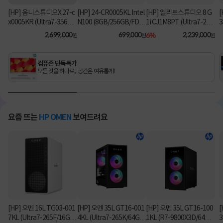
[HP] 옴니스튜디오X 27-c
[HP] 24-CR0005KL Intel
[HP] 엘리트스튜디오 8 G
[
x0005KR (Ultra7-356H/
N100 (8GB/256GB/FD)
1i CJ1M8PT (Ultra7-26
3
16GB/1TB/Win11Hom
[기본제품]
5/8GB/512GB/Win11Pr
2,699,000
699,000
6%
2,239,000
원
원
원
e) [기본제품]
o) 올인원PC [기본제품]★
오직 컴퓨존에서만, 여름
맞이 HP 데스크탑 한정특
컴퓨존 단독특가
가!★
모든 것을 하나로, 공간은 여유롭게!
요즘 뜨는
HP OMEN
보여드려요
[HP] 오멘 16L TG03-001
[HP] 오멘 35L GT16-001
[HP] 오멘 35L GT16-100
[
7KL (Ultra7-265F/16GB/
4KL (Ultra7-265K/64GB/
1KL (R7-9800X3D/64G
3