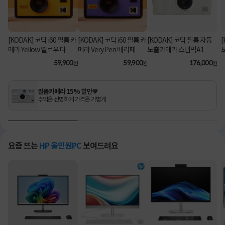
[KODAK] 코닥 i60 필름 카
[KODAK] 코닥 i60 필름 카
[KODAK] 코닥 필름 자동
메라 Yellow 옐로우 다회
메라 Very Peri 베리페리
노출카메라 스냅픽A1 다
용 카메라
다회용 카메라
중노출 자동감기 35mm
59,900
59,900
176,000
원
원
원
아이보리
필름카메라 15% 할인🧡
추억은 선명하게 가격은 가볍게
요즘 뜨는
HP 올인원PC
보여드려요