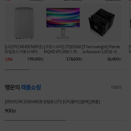
B/FD) [기본제품] [최대
용
가⚡
가 104만]
[LG전자] WHISEN(휘센)
[크로스오버] 27QD166C
[Thermalright] Peerle
듀얼호스 이동식 에어컨
M QHD iPS USB-C 화이
ss Assassin 120 SE 서린
V
PQ07FDWCS 택배발송
트 Ai 멀티스탠드
[CPU쿨러] [블랙]
2
13%
799,000
178,600
36,400
원
원
원
자가설치
0
행운의
래플쇼핑
더보기
3355명 참여
[3RSYS] RC1500 ARGB 쌍철봉 LITE [CPU쿨러] [블랙] [래플]
200
900
200
900
원
원
원
원