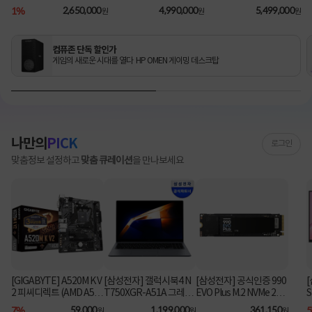
1TB/RX9060XT/FD) [기
2TB/RTX5070Ti/FD) 3
B/1TB/RTX5080/FD) [기
B
1%
2,650,000
4,990,000
5,499,000
원
원
원
본제품]★컴퓨존 단독! O
년워런티 [기본제품]★컴
본제품]★컴퓨존 단독! 수
MEN 데스크탑 더블할인
퓨존 단독! 수량한정 특가
량한정 특가쿠폰★
★
쿠폰★
컴퓨존 단독 할인가
게임의 새로운 시대를 열다 HP OMEN 게이밍 데스크탑
나만의
PICK
로그인
맞춤정보 설정하고
맞춤 큐레이션
을 만나보세요
[GIGABYTE] A520M K V
[삼성전자] 갤럭시북4 N
[삼성전자] 공식인증 990
2 피씨디렉트 (AMD A52
T750XGR-A51A 그레이
EVO Plus M.2 NVMe 228
S
(i5-1335U/16GB/256G
0 [1TB]
치
0/M-ATX) ⚡플래티넘 특
7%
59,000
1,199,000
361,150
원
원
원