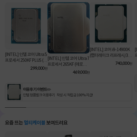
[INTEL] 코어 i9-14900K
[
[INTEL] 인텔 코어 Ultra 5
(랩터레이크 리프레시/3.2
[INTEL] 인텔 코어 Ultra 7
프로세서 250KF PLUS (애
GHz/36MB/쿨러 미포함)
740,000
원
프로세서 265KF (애로우
로우 레이크/5.3GHz/30M
[정품벌크]
299,000
원
레이크/3.9GHz/30MB/쿨
469,000
B) [정품벌크/쿨러미포함]
원
러미포함) [정품벌크]
이용후기 이벤트✏️
인텔 정품벌크 이용후기 작성 시 적립금 100% 지급!
요즘 뜨는
멀티케이블
보여드려요