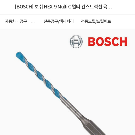
[BOSCH] 보쉬 HEX-9 Multi C 멀티 컨스트럭션 육각
드릴비트 [제품선택]
자동차ㆍ공구ㆍ안
전동공구/액세서리
전동드릴/드릴비트
전