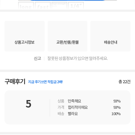
상품고시정보
교환/반품/환불
배송안내
신고
잘못된 상품정보가 있으면 알려주세요.
구매후기
총
22
건
지금 후기쓰면 적립금 2배!
5
상품
만족해요
93%
가격
합리적이에요
93%
배송
빨라요
100%