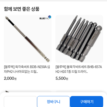
함께 보면 좋은 상품
[블루팩] 육각축비트 BDB-N150A 십
[블루팩] 볼육각비트세트 BHB-657A
자PH2 나사마모없는 드릴...
H2-H10 7종 드릴 드라이...
2,000
5,500
원
원
장바구니
구매하기