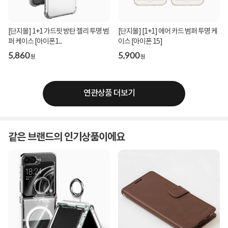
[단지몰] 1+1 가드핏 방탄 젤리 투명 범
[단지몰] [1+1] 에어 카드 범퍼 투명 케
퍼 케이스 [아이폰1...
이스 [아이폰 15]
5,860
5,900
원
원
연관상품 더보기
같은 브랜드의 인기상품이에요