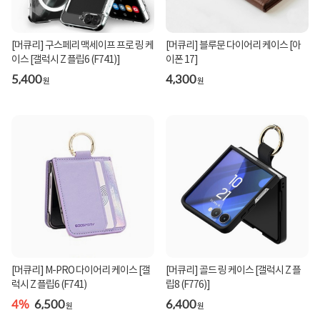
[머큐리] 구스페리 맥세이프 프로 링 케
[머큐리] 블루문 다이어리 케이스 [아
이스 [갤럭시 Z 플립6 (F741)]
이폰 17]
5,400
4,300
원
원
[머큐리] M-PRO 다이어리 케이스 [갤
[머큐리] 골드 링 케이스 [갤럭시 Z 플
럭시 Z 플립6 (F741)
립8 (F776)]
4%
6,500
6,400
원
원