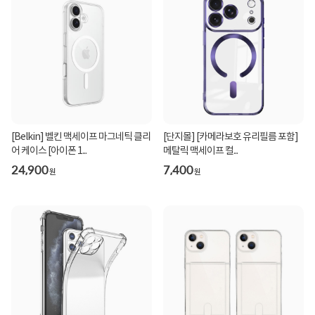
[Belkin] 벨킨 맥세이프 마그네틱 클리
[단지몰] [카메라보호 유리필름 포함]
어 케이스 [아이폰 1...
메탈릭 맥세이프 컬...
24,900
7,400
원
원