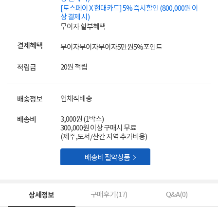
[토스페이 X 현대카드] 5% 즉시할인 (800,000원 이
상 결제 시)
무이자 할부혜택
결제혜택
무이자
무이자
무이자
5만원
5%
포인트
20원 적립
적립금
업체직배송
배송정보
3,000원 (1박스)
배송비
300,000원 이상 구매시 무료
(제주,도서/산간 지역 추가비용)

배송비 절약상품
상세정보
구매후기(
17
)
Q&A(
0
)