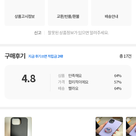
상품고시정보
교환/반품/환불
배송안내
신고
잘못된 상품정보가 있으면 알려주세요.
구매후기
총
17
건
지금 후기쓰면 적립금 2배!
4.8
상품
만족해요
64%
가격
합리적이에요
57%
배송
빨라요
64%