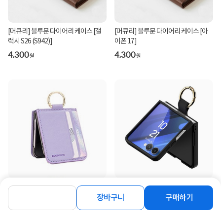
[머큐리] 블루문 다이어리 케이스 [갤
[머큐리] 블루문 다이어리 케이스 [아
럭시 S26 (S942)]
이폰 17]
4,300
4,300
원
원
[머큐리] M-PRO 다이어리 케이스 [갤
[머큐리] 골드 링 케이스 [갤럭시 Z 플
럭시 Z 플립6 (F741)
립8 (F776)]
장바구니
구매하기
4%
6,500
6,400
원
원