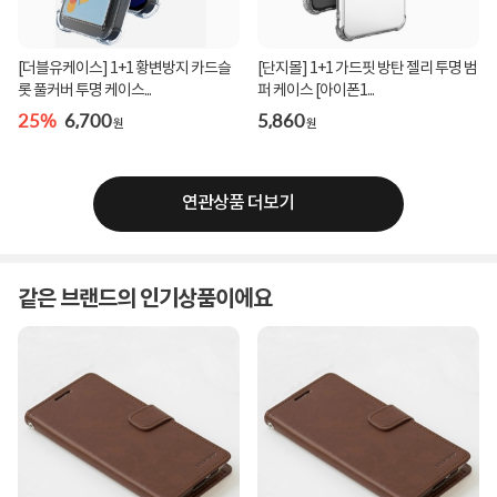
[더블유케이스] 1+1 황변방지 카드슬
[단지몰] 1+1 가드핏 방탄 젤리 투명 범
롯 풀커버 투명 케이스...
퍼 케이스 [아이폰1...
25%
6,700
5,860
원
원
연관상품 더보기
같은 브랜드의 인기상품이에요