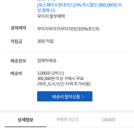
[토스페이 X 현대카드] 5% 즉시할인 (800,000원 이
상 결제 시)
무이자 할부혜택
결제혜택
무이자
무이자
무이자
5만원
5%
포인트
20원 적립
적립금
업체직배송
배송정보
3,000원 (1박스)
배송비
300,000원 이상 구매시 무료
(제주,도서/산간 지역 추가비용)

배송비 절약상품
상세정보
구매후기(
17
)
Q&A(
0
)