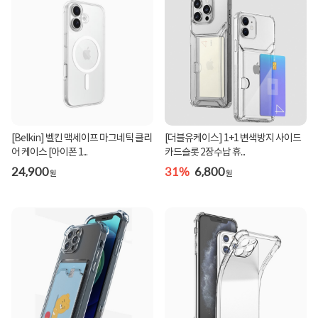
[Belkin] 벨킨 맥세이프 마그네틱 클리
[더블유케이스] 1+1 변색방지 사이드
어 케이스 [아이폰 1...
카드슬롯 2장수납 휴...
24,900
31%
6,800
원
원