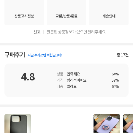
상품고시정보
교환/반품/환불
배송안내
신고
잘못된 상품정보가 있으면 알려주세요.
구매후기
총
17
건
지금 후기쓰면 적립금 2배!
4.8
상품
만족해요
64%
가격
합리적이에요
57%
배송
빨라요
64%