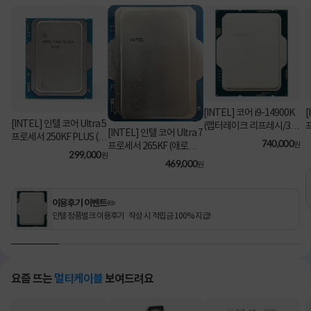
[INTEL] 코어 i9-14900K
[
[INTEL] 인텔 코어 Ultra 5
(랩터레이크 리프레시/3.2
[INTEL] 인텔 코어 Ultra 7
프로세서 250KF PLUS (애
GHz/36MB/쿨러 미포함)
740,000
원
프로세서 265KF (애로우
로우 레이크/5.3GHz/30M
[정품벌크]
299,000
원
레이크/3.9GHz/30MB/쿨
469,000
B) [정품벌크/쿨러미포함]
원
러미포함) [정품벌크]
이용후기 이벤트✏️
인텔 정품벌크 이용후기 작성 시 적립금 100% 지급!
요즘 뜨는
멀티케이블
보여드려요