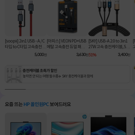
[soopii] 2in1 USB - A / C
[아피스] VEON PD+USB
[SKY] USB-A 2.0 to 3in1
[
타입 to C타입 고속충전 케
메탈 고속충전 듀얼 패브릭
27W 고속 충전케이블, SK
이블 PD 100W S52C [1.2
8핀 케이블
Y-A2-3IN1 [블랙/2m]
C
5,000
3,630
51%
3,400
원
원
원
m/레드]
충전케이블 초특가 할인
놓치면 안 되는 여행 필수품✈️ SKY 충전케이블과 함께
요즘 뜨는
HP 올인원PC
보여드려요