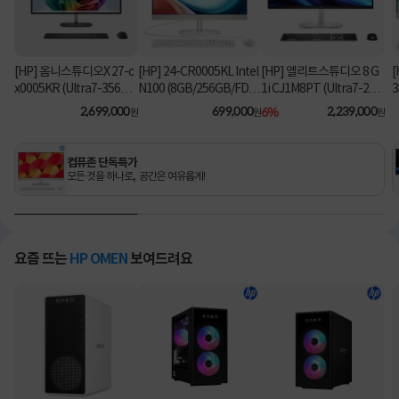
[HP] 옴니스튜디오X 27-c
[HP] 24-CR0005KL Intel
[HP] 엘리트스튜디오 8 G
[
x0005KR (Ultra7-356H/
N100 (8GB/256GB/FD)
1i CJ1M8PT (Ultra7-26
3
16GB/1TB/Win11Hom
[기본제품]
5/8GB/512GB/Win11Pr
2,699,000
699,000
6%
2,239,000
원
원
원
e) [기본제품]
o) 올인원PC [기본제품]★
오직 컴퓨존에서만, 여름
맞이 HP 데스크탑 한정특
컴퓨존 단독특가
가!★
모든 것을 하나로, 공간은 여유롭게!
요즘 뜨는
HP OMEN
보여드려요