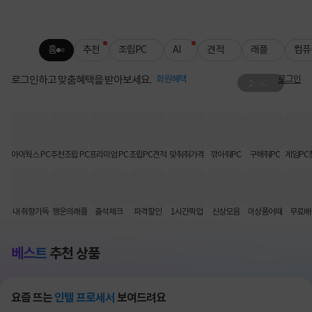
홈
추천
조립PC
AI
견적
래플
컴퓨
로그인하고 맞춤혜택을 받아보세요.
회원혜택
로그인
2
/
60
그래서 준비했습니다🖱️
슈퍼스트라이크 판매 사전 공지
아이웍스 PC
추천조립 PC
프리미엄 PC
조립PC견적
맞춰줘가격
깎아줘PC
구해줘PC
게임PC
내 취향가득
행운의래플
출석체크
파격할인
1시간픽업
신상모음
이상품어때
무료배
베스트
추천 상품
요즘 뜨는
인텔 프로세서
보여드려요