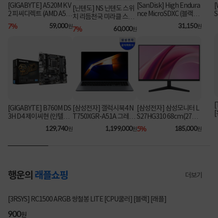
[GIGABYTE] A520M K V
[SanDisk] High Endura
[
[닌텐도] NS 닌텐도 스위
2 피씨디렉트 (AMD A52
nce MicroSDXC (블랙박
S
치 리듬천국 미라클 스타
스&CCTV전용) 64GB
[
0/M-ATX) ⚡플래티넘 특
7%
59,000
31,150
즈
원
원
7%
60,000
원
[어댑터포함] [SDSQQN
가⚡
R-064G-GN6IA]
[
[GIGABYTE] B760M DS
[삼성전자] 갤럭시북4 N
[삼성전자] 삼성모니터 L
3H D4 제이씨현 (인텔B7
T750XGR-A51A 그레이
S27HG310 68cm(27인
60/M-ATX)
(i5-1335U/16GB/256G
치) FHD IPS 144Hz 사무
129,740
1,199,000
5%
185,000
원
원
원
B/FD) [기본제품] [최대
용 ▶ LS27F322 후속 모
가 104만]
델 ◀
행운의
래플쇼핑
더보기
3048명 참여
[3RSYS] RC1500 ARGB 쌍철봉 LITE [CPU쿨러] [블랙] [래플]
200
900
200
900
원
원
원
원