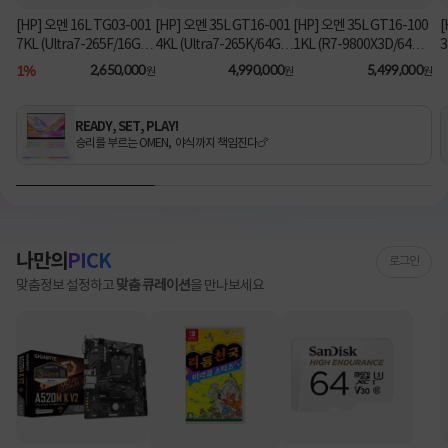
[HP] 오멘 16L TG03-001
[HP] 오멘 35L GT16-001
[HP] 오멘 35L GT16-100
[
7KL (Ultra7-265F/16GB/
4KL (Ultra7-265K/64GB/
1KL (R7-9800X3D/64G
3
1TB/RX9060XT/FD) [기
2TB/RTX5070Ti/FD) 3
B/1TB/RTX5080/FD) [기
B
1%
2,650,000
4,990,000
5,499,000
원
원
원
본제품]★컴퓨존 단독! O
년워런티 [기본제품]★컴
본제품]★컴퓨존 단독! 수
MEN 데스크탑 더블할인
퓨존 단독! 수량한정 특가
량한정 특가쿠폰★
★
쿠폰★
READY, SET, PLAY!
승리를 부르는 OMEN, 야식까지 책임진다🍗
나만의
PICK
로그인
맞춤정보 설정하고
맞춤 큐레이션
을 만나보세요