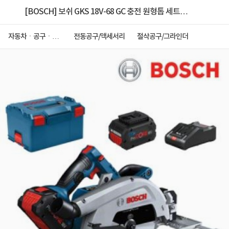
[BOSCH] 보쉬 GKS 18V-68 GC 충전 원형톱 세트
(06016B51B1)
자동차ㆍ공구ㆍ안
전동공구/액세서리
절삭공구/그라인더
전