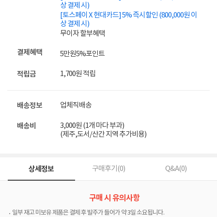
상 결제 시)
[토스페이 X 현대카드] 5% 즉시할인 (800,000원 이
상 결제 시)
무이자 할부혜택
결제혜택
5만원
5%
포인트
1,700원 적립
적립금
업체직배송
배송정보
3,000원 (1개 마다 부과)
배송비
(제주,도서/산간 지역 추가비용)
상세정보
구매후기(
0
)
Q&A(
0
)
구매 시 유의사항
일부 재고 미보유 제품은 결제 후 발주가 들어가 약 3일 소요됩니다.