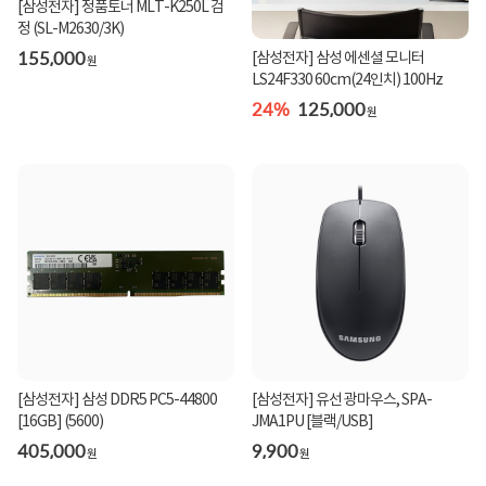
[삼성전자] 정품토너 MLT-K250L 검
정 (SL-M2630/3K)
155,000
[삼성전자] 삼성 에센셜 모니터
원
LS24F330 60cm(24인치) 100Hz
24%
125,000
원
[삼성전자] 삼성 DDR5 PC5-44800
[삼성전자] 유선 광마우스, SPA-
[16GB] (5600)
JMA1PU [블랙/USB]
405,000
9,900
원
원