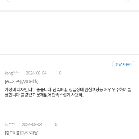
한달 사용기
kang****
2026-08-04
0
[중고제품] [A/S 6개월]
가성비 디자인 너무 좋습니다. 신속배송, 상품상태 안심포장등 매우 우수하며 훌
륭합니다. 불량없고 문제없어 만족스럽게 사용하...
lic****
2026-08-04
0
[중고제품] [A/S 6개월]