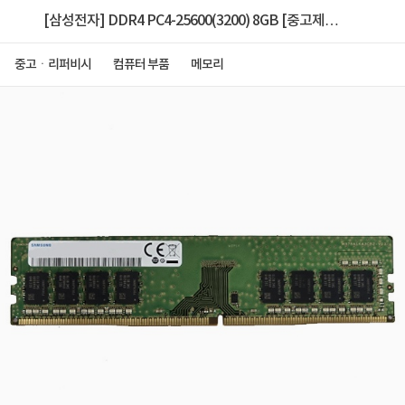
[삼성전자] DDR4 PC4-25600(3200) 8GB [중고제품]
[A/S 6개월]
중고ㆍ리퍼비시
컴퓨터 부품
메모리