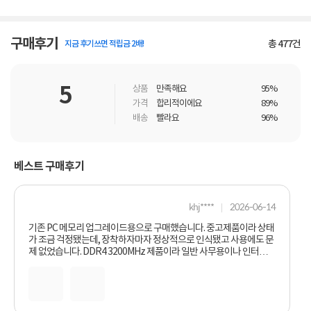
구매후기
총
477
건
지금 후기쓰면 적립금 2배!
5
상품
만족해요
95%
가격
합리적이에요
89%
배송
빨라요
96%
베스트 구매후기
khj****
2026-06-14
기존 PC 메모리 업그레이드용으로 구매했습니다. 중고제품이라 상태
가 조금 걱정됐는데, 장착하자마자 정상적으로 인식됐고 사용에도 문
제 없었습니다. DDR4 3200MHz 제품이라 일반 사무용이나 인터넷,
문서 작업용 PC에는 충분히 잘 맞습니다. 기존 메모리와 함께 사용하
니 프로그램을 여러 개 켜도 이전보다 훨씬 여유롭게 느껴졌습니다. 배
송도 빠르고 포장도 안전하게 되어 있었습니다. 중고 제품이지만 작동
상태가 좋아서 만족스럽게 사용하고 있습니다.