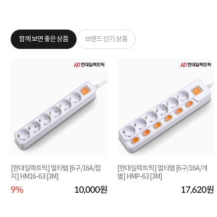
함께 보면 좋은 상품
브랜드 인기 상품
[현대일렉트릭] 멀티탭 [6구/16A/접
[현대일렉트릭] 멀티탭 [6구/16A/개
지] HM16-63 [3M]
별] HMP-63 [3M]
원
9%
10,000원
17,620원