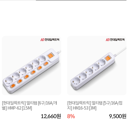
[현대일렉트릭] 멀티탭 [6구/16A/개
[현대일렉트릭] 멀티탭 [5구/16A/접
별] HMP-62 [1.5M]
지] HM16-53 [3M]
12,660원
8%
9,500원