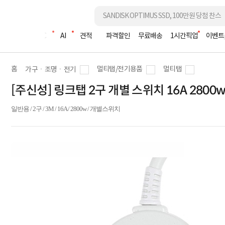
조립PC
AI
견적
파격할인
무료배송
1시간픽업
이벤트
홈
멀티탭/전기용품
멀티탭
가구ㆍ조명ㆍ전기
[주신성] 링크탭 2구 개별 스위치 16A 2800
일반용 / 2구 / 3M / 16A / 2800w / 개별스위치