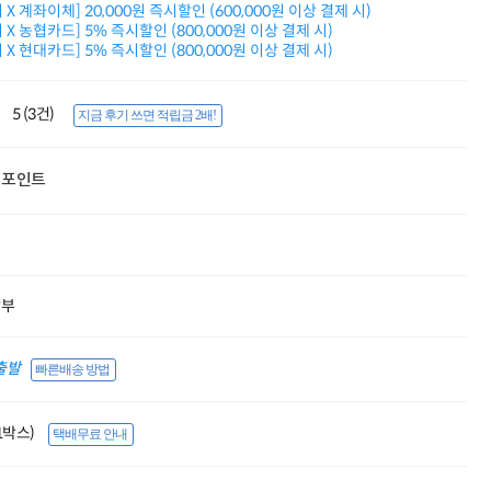
X 계좌이체] 20,000원 즉시할인 (600,000원 이상 결제 시)
적립금 3% 페이백
X 농협카드] 5% 즉시할인 (800,000원 이상 결제 시)
시스코 스위칭허브
X 현대카드] 5% 즉시할인 (800,000원 이상 결제 시)
누적 금액 별
적립금 페이백!
Dell 구매왕
5 (3건)
지금 후기 쓰면 적립금 2배!
상품권 30만원
삼성모니터 여름맞이
특별 할인 이벤트
포인트
한단계 더 진화한
HAF II 500
AI 업무환경 완성
HP 워크스테이션
여름맞이 사은품
HP 프로데스크 4
할부
모든 것을 하나로
HP올인원 단독특가
네트워크 자재
출발
빠른배송 방법
혜택 PACK
Dell 구매 찬스
프로 에센셜
(1박스)
택배무료 안내