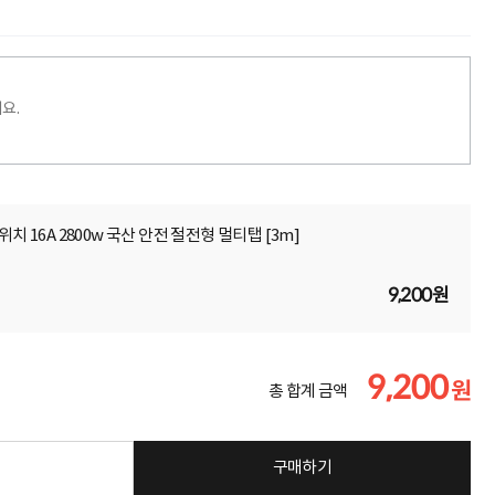
요.
치 16A 2800w 국산 안전 절전형 멀티탭 [3m]
9,200원
9,200
원
총 합계 금액
구매하기