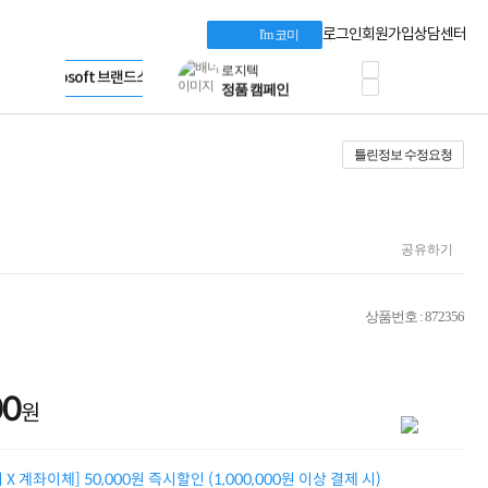
혜택 PACK
Dell 구매 찬스
Apple 기업전용관
로그인
회원가입
상담센터
I'm 코미
프로 에센셜
HP 브랜드스토어
타협 없는 게이밍
LG gram & 브랜드스토어
공식
HP OMEN
Microsoft 브랜드스토어
로지텍
AMD 브랜드스토어
정품 캠페인
Intel 브랜드스토어
틀린정보 수정요청
삼성 키보드&마우스
RAZER 브랜드스토어
10% 쿠폰 할인
Apple 기업전용관
케이블메이트 3분기
케이블 전설이 되다
야식까지 책임진다!
공유하기
승리를 부르는 오멘
ASUS ROG
20주년 한정판
상품번호 : 872356
AMD로 시작하는
스마트 오피스환경
AI비즈니스 노트북
HP엘리트북/프로북
00
원
비즈니스 강자
HP 프로북 4
리뷰 Npay 증정
X 계좌이체] 50,000원 즉시할인 (1,000,000원 이상 결제 시)
MSI 공유기