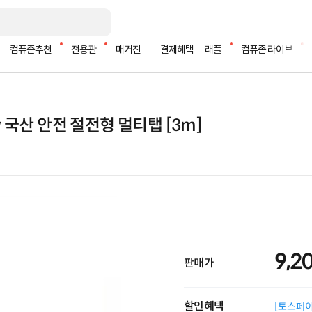
컴퓨존추천
전용관
매거진
결제혜택
래플
컴퓨존 라이브
w 국산 안전 절전형 멀티탭 [3m]
9,2
판매가
할인혜택
[토스페이 