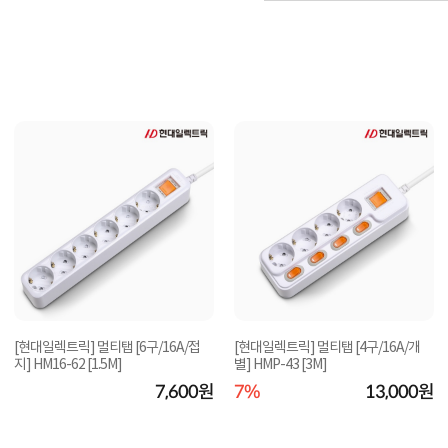
[현대일렉트릭] 멀티탭 [6구/16A/접
[현대일렉트릭] 멀티탭 [4구/16A/개
지] HM16-62 [1.5M]
별] HMP-43 [3M]
7,600원
7%
13,000원