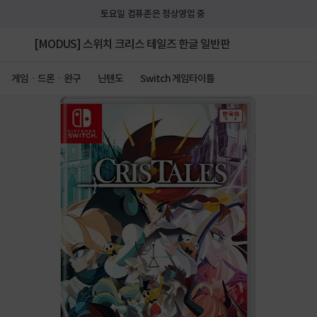
토요일 컴퓨존은 정상영업 중
[MODUS] 스위치 크리스 테일즈 한글 일반판
게임ㆍ드론ㆍ완구
닌텐도
Switch 게임타이틀