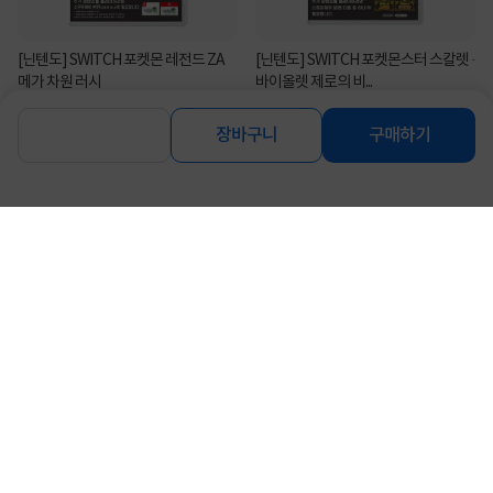
[닌텐도] SWITCH 포켓몬 레전드 ZA
[닌텐도] SWITCH 포켓몬스터 스칼렛 ·
메가 차원 러시
바이올렛 제로의 비...
14%
25,700
12%
30,500
원
원
장바구니
구매하기
[닌텐도] SWITCH 슈퍼 마리오 파티 잼
[닌텐도] SWITCH 포켓몬스터 바이올
버리
렛
13%
56,000
13%
56,000
원
원