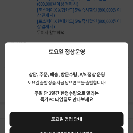
(600,000원 이상 결제 시)
[토스페이 X 농협카드] 5% 즉시할인 (800,000원 이
상 결제 시)
[토스페이 X 현대카드] 5% 즉시할인 (800,000원 이
상 결제 시)
무이자 할부혜택
결제혜택
무이자
무이자
무이자
5만원
5%
포인트
토요일 정상운영
90원 적립
적립금
상담, 주문, 배송, 방문수령, A/S 정상 운영
컴퓨존배송
배송정보
토요일 출발 상품 지금 담으면 오늘 출발합니다!
2,500원 (1박스)
배송비
주말 단 2일간 한정수량으로 열리는
특가PC 타임딜도 만나보세요
상세정보
구매후기(
0
)
Q&A(
0
)
토요일 영업 안내
구매 시 유의사항