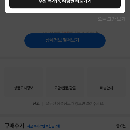
주말 특가PC 타임딜 바로가기
해당 제품은 공급처 사정으로 18시 일괄 입고 됩니다. (컴퓨존 재고 보유상품 제외)
오늘 그만 보기
상세정보를
확대
해서 볼 수 있습니다.
상세정보 펼쳐보기
상품고시정보
교환/반품/환불
배송안내
신고
잘못된 상품정보가 있으면 알려주세요.
구매후기
총
0
건
지금 후기쓰면 적립금 2배!