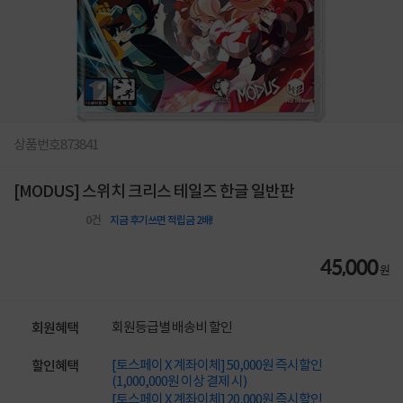
상품번호
873841
[MODUS] 스위치 크리스 테일즈 한글 일반판
0
건
지금 후기쓰면 적립금 2배!
45,000
원
회원등급별 배송비 할인
회원혜택
[토스페이 X 계좌이체] 50,000원 즉시할인
할인혜택
(1,000,000원 이상 결제 시)
[토스페이 X 계좌이체] 20,000원 즉시할인