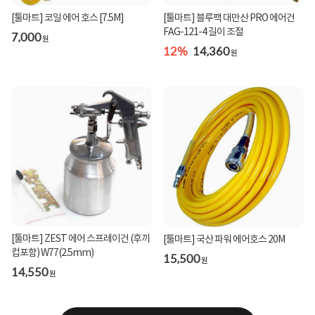
[툴마트] 코일 에어 호스 [7.5M]
[툴마트] 블루팩 대만산 PRO 에어건
FAG-121-4 길이 조절
7,000
원
12%
14,360
원
[툴마트] ZEST 에어 스프레이건 (후끼
[툴마트] 국산 파워 에어호스 20M
컵포함) W77(2.5mm)
15,500
원
14,550
원