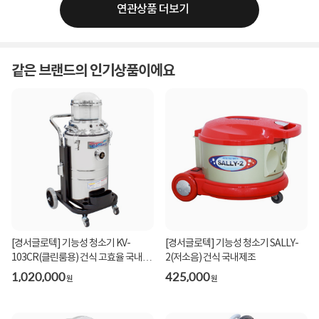
연관상품 더보기
같은 브랜드의 인기상품이에요
[경서글로텍] 기능성 청소기 KV-
[경서글로텍] 기능성 청소기 SALLY-
103CR(클린룸용) 건식 고효율 국내제
2(저소음) 건식 국내제조
조
1,020,000
425,000
원
원