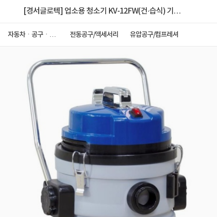
[경서글로텍] 업소용 청소기 KV-12FW(건·습식) 기본
형 1모터 국내제조
자동차ㆍ공구ㆍ안
전동공구/액세서리
유압공구/컴프레셔
전