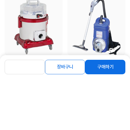
[경서글로텍] 기능성 청소기 SC-
[경서글로텍] 기능성 청소기 SC-
210CR(클린룸용) 건식 고효율 국내제
501(멜방형) 건식 국내제조
장바구니
구매하기
조
578,000
425,000
원
원
동일 브랜드 상품 더보기
로그인
공지사항
오시는길
회사소개
PC버전