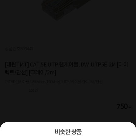
상품번호
893447
[대원TMT] CAT.5E UTP 랜케이블, DW-UTP5E-2M [다이
렉트/단선] [그레이/2m]
CAT.5E 랜케이블 / 150Mbps(100MHz) / UTP / 케이블 길이 2M / 단선
151
건
750
원
회원등급별 배송비 할인
회원혜택
비슷한 상품