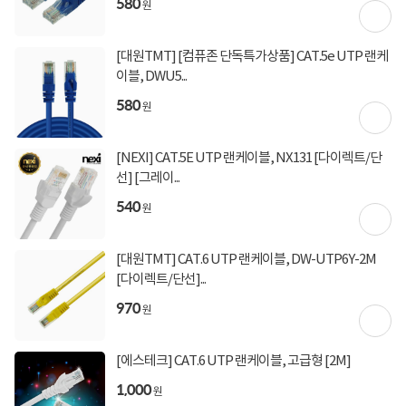
580
원
한달 사용기
[대원TMT] [컴퓨존 단독특가상품] CAT.5e UTP 랜케
to20****
2026-08-01
0
이블, DWU5...
DW-UTP5E-2M [다이렉트/단선] [그레이/2m]
580
원
항상 컴퓨존에서 구매하고 있습니다 배송 빠르고 정말 친절한 상담으로 굉장히 만
족 스럽습니다
[NEXI] CAT.5E UTP 랜케이블, NX131 [다이렉트/단
선] [그레이...
540
원
sung****
2026-07-31
0
랜선 단선으로된 제품이 필요했어요 정말 감사합니다
[대원TMT] CAT.6 UTP 랜케이블, DW-UTP6Y-2M
[다이렉트/단선]...
970
원
[에스테크] CAT.6 UTP 랜케이블, 고급형 [2M]
1,000
원