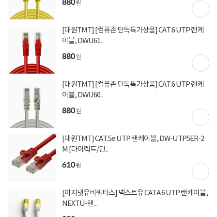
880
원
구매 시 유의사항
[대원TMT] [컴퓨존 단독특가상품] CAT.6 UTP 랜케
해당 상품의 출고 마감시간은 16시 00분으로 이후 결제건은 다음 영업일에 출고됩니
이블, DWU61...
다.
880
원
[대원TMT] [컴퓨존 단독특가상품] CAT.6 UTP 랜케
상세정보를
확대
해서 볼 수 있습니다.
이블, DWU60...
880
원
상세정보 펼쳐보기
[대원TMT] CAT.5e UTP 랜케이블, DW-UTP5ER-2
M [다이렉트/단...
610
원
[이지넷유비쿼터스] 넥스트유 CATA.6 UTP 랜케이블,
상품고시정보
교환/반품/환불
배송안내
NEXTU-랜...