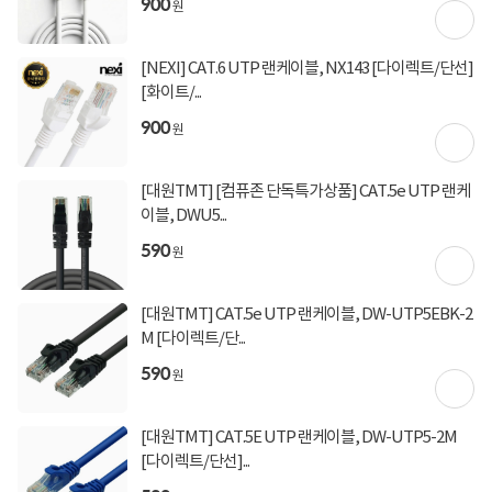
900
원
신고
잘못된 상품정보가 있으면 알려주세요.
[NEXI] CAT.6 UTP 랜케이블, NX143 [다이렉트/단선]
[화이트/...
구매후기
총
151
건
지금 후기쓰면 적립금 2배!
900
원
4.9
상품
만족해요
98%
[대원TMT] [컴퓨존 단독특가상품] CAT.5e UTP 랜케
가격
합리적이에요
97%
이블, DWU5...
배송
빨라요
98%
590
원
[대원TMT] CAT.5e UTP 랜케이블, DW-UTP5EBK-2
M [다이렉트/단...
590
원
[대원TMT] CAT.5E UTP 랜케이블, DW-UTP5-2M
[다이렉트/단선]...