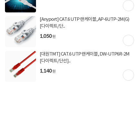
토요일 정상운영
to20****
2026-07-07
0
DW-UTP5E-2M [다이렉트/단선] [그레이/2m]
[Anyport] CAT.6 UTP 랜케이블, AP-6UTP-2M(G)
상담, 주문, 배송, 방문수령, A/S 정상 운영
항상 컴퓨존에서 구매하고 있습니다 배송 빠르고 정말 친절한 상담으로 굉장히 만
[다이렉트/단...
족 스럽습니다
토요일 출발 상품 지금 담으면 오늘 출발합니다!
1,050
원
주말 단 2일간 한정수량으로 열리는
특가PC 타임딜도 만나보세요
[대원TMT] CAT.6 UTP 랜케이블, DW-UTP6R-2M
구매후기 전체보기
[다이렉트/단선]...
1,140
토요일 영업 안내
원
주말 특가PC 타임딜 바로가기
상품 Q&A
총 0건
문의하기
오늘 그만 보기
등록된 Q&A가 없습니다.
토요일출발 비슷한 상품