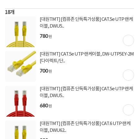
[토스페이 X 계좌이체] 50,000원 즉시할인
할인혜택
(1,000,000원 이상 결제 시)
18
개
[토스페이 X 계좌이체] 20,000원 즉시할인
[대원TMT] [컴퓨존 단독특가상품] CAT.5e UTP 랜케
(600,000원 이상 결제 시)
이블, DWU5...
[토스페이 X 농협카드] 5% 즉시할인 (800,000원 이
상 결제 시)
780
원
[토스페이 X 현대카드] 5% 즉시할인 (800,000원 이
상 결제 시)
무이자 할부혜택
[대원TMT] CAT.5e UTP 랜케이블, DW-UTP5EY-2M
[다이렉트/단...
결제혜택
5만원
5%
포인트
700
원
미정
입고일
[대원TMT] [컴퓨존 단독특가상품] CAT.5e UTP 랜케
이블, DWU5...
컴퓨존배송
배송정보
680
원
2,500원 (1박스)
배송비
[대원TMT] [컴퓨존 단독특가상품] CAT.6 UTP 랜케
이블, DWU62...
상세정보
구매후기(
151
)
Q&A(
0
)