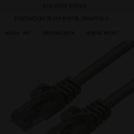
토요일 컴퓨존은 정상영업 중
[대원TMT] CAT.5E UTP 랜케이블, DW-UTP5E-2M
[다이렉트/단선] [그레이/2m]
네트워크ㆍ케이블
데이터/통신 관련 케이
랜케이블 - 패치코드
ㆍCCTV
블