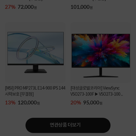
27%
72,000
101,000
원
원
[MSI] PRO MP273L E14-900 IPS 144
[대성글로벌코리아] ViewSync
시력보호 [무결점]
VSO273-100F ▶ VSO273-100 ...
13%
120,000
20%
95,000
원
원
연관상품 더보기