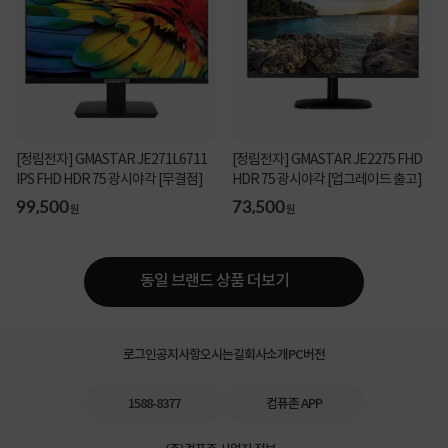
[정림전자] GMASTAR JE271L6711
[정림전자] GMASTAR JE2275 FHD
IPS FHD HDR 75 광시야각 [무결점]
HDR 75 광시야각 [업그레이드 출고]
99,500
73,500
원
원
동일 브랜드 상품 더보기
로그인
공지사항
오시는길
회사소개
PC버전
1588-8377
컴퓨존 APP