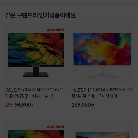
같은 브랜드의 인기상품이에요
[정림전자] GMASTAR JE271L6711
[정림전자] GMASTAR JS25V60 FHD
FHD IPS 75 [업그레이드 출고]
광시야각 스마트모니터 화이트
2%
96,900
169,000
원
원