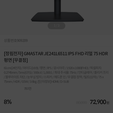
1
/
3
상품번호
909209
[정림전자] GMASTAR JE241L6511 IPS FHD 리얼 75 HDR
평면 [무결점]
61cm(24인치) / 와이드(16:9) / 평면 / IPS / 광시야각 / 1920 x 1080(FHD) / 픽셀피치:
0.2745mm / 5ms(GTG) / 300cd / 1,000:1 / 최대 주사율: 75Hz / 안티글레어 / 플리커 프리
/ 블루라이트 차단 / 눈부심 방지 / 스피커 / 헤드폰 인 / 무결점 정책 / 틸트(상하) / 75 x
75mm / HDR / 0.5W / 3.6kg /[단자정보] HDMI / D-SUB
757
건
8%
72,900
80,000
원