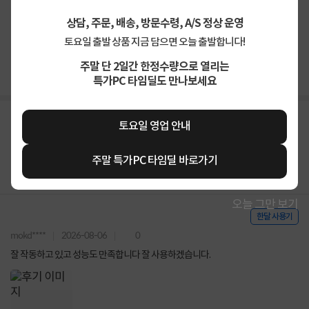
상담, 주문, 배송, 방문수령, A/S 정상 운영
4.9
상품
만족해요
93%
가격
합리적이에요
91%
토요일 출발 상품 지금 담으면 오늘 출발합니다!
배송
빨라요
93%
주말 단 2일간 한정수량으로 열리는
특가PC 타임딜도 만나보세요
토요일 영업 안내
주말 특가PC 타임딜 바로가기
오늘 그만 보기
한달 사용기
mokd****
2026-08-06
0
잘 작동하고 있고 성능도 만족합니다 잘 사용하겠습니다.