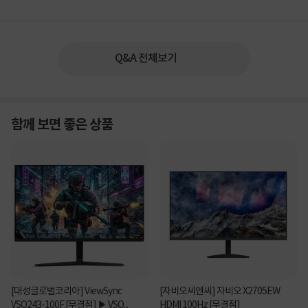
Q&A 전체보기
함께 보면 좋은 상품
[대성글로벌코리아] ViewSync
[자비오씨엔씨] 자비오 X2705EW
VSO243-100F [무결점] ▶ VSO...
HDMI 100Hz [무결점]