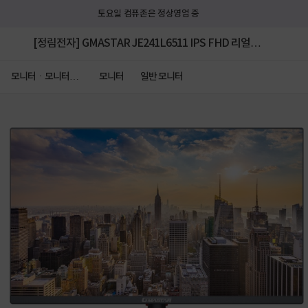
토요일 컴퓨존은 정상영업 중
[정림전자] GMASTAR JE241L6511 IPS FHD 리얼
75 HDR 평면 [무결점]
모니터ㆍ모니터주
모니터
일반 모니터
변기기