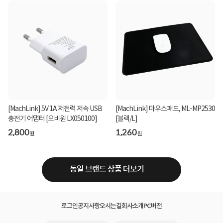
[MachLink] 5V 1A 저전력 저속 USB
[MachLink] 마우스패드, ML-MP2530
충전기 어댑터 [오비원 LX050100]
[블랙/L]
2,800
1,260
원
원
동일 브랜드 상품 더보기
로그인
공지사항
오시는길
회사소개
PC버전