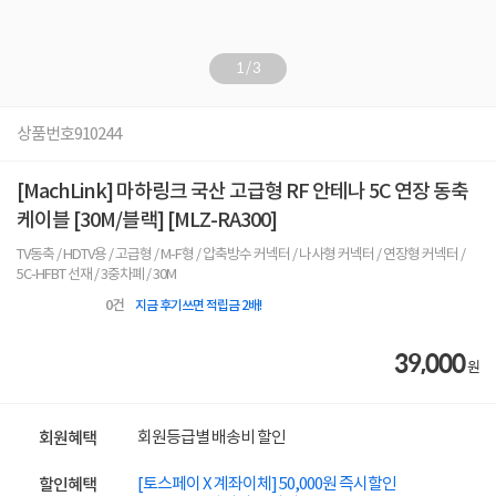
1
/
3
상품번호
910244
[MachLink] 마하링크 국산 고급형 RF 안테나 5C 연장 동축
케이블 [30M/블랙] [MLZ-RA300]
TV동축 / HDTV용 / 고급형 / M-F형 / 압축방수 커넥터 / 나사형 커넥터 / 연장형 커넥터 /
5C-HFBT 선재 / 3중차폐 / 30M
0
건
지금 후기쓰면 적립금 2배!
39,000
원
회원등급별 배송비 할인
회원혜택
[토스페이 X 계좌이체] 50,000원 즉시할인
할인혜택