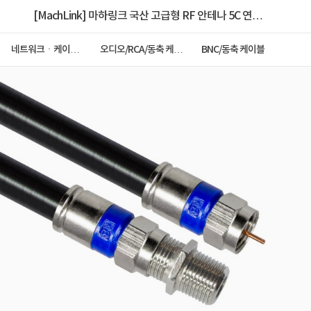
[MachLink] 마하링크 국산 고급형 RF 안테나 5C 연장
동축 케이블 [30M/블랙] [MLZ-RA300]
네트워크ㆍ케이블
오디오/RCA/동축 케이
BNC/동축 케이블
ㆍCCTV
블