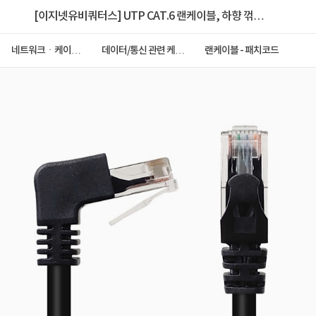
[이지넷유비쿼터스] UTP CAT.6 랜케이블, 하향 꺾임,
NEXTLINK-UL42 [다이렉트/연선] [3M]
네트워크ㆍ케이블
데이터/통신 관련 케이
랜케이블 - 패치코드
ㆍCCTV
블