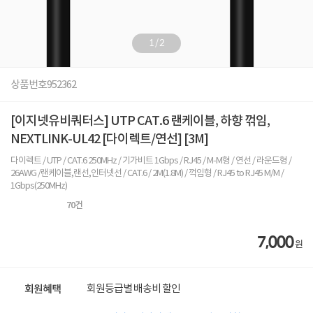
1
/
2
상품번호
952362
[이지넷유비쿼터스] UTP CAT.6 랜케이블, 하향 꺾임,
NEXTLINK-UL42 [다이렉트/연선] [3M]
다이렉트 / UTP / CAT.6 250MHz / 기가비트 1Gbps / RJ45 / M-M형 / 연선 / 라운드형 /
26AWG /랜케이블,랜선,인터넷선 / CAT.6 / 2M(1.8M) / 꺽임형 / RJ45 to RJ45 M/M /
1Gbps(250MHz)
70
건
7,000
원
회원등급별 배송비 할인
회원혜택