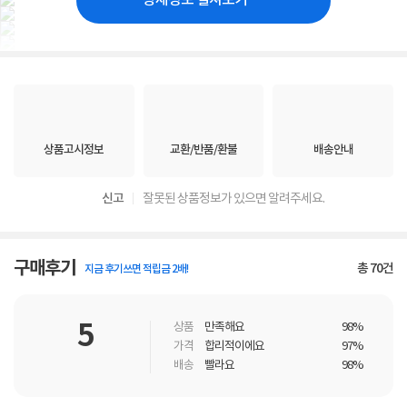
상세정보 펼쳐보기
상품고시정보
교환/반품/환불
배송안내
신고
잘못된 상품정보가 있으면 알려주세요.
구매후기
총
70
건
지금 후기쓰면 적립금 2배!
5
상품
만족해요
98%
가격
합리적이에요
97%
배송
빨라요
98%