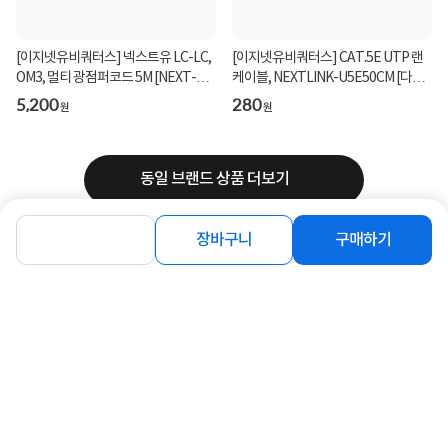
[이지넷유비쿼터스] 넥스트유 LC-LC,
[이지넷유비쿼터스] CAT.5E UTP 랜
OM3, 멀티 광점퍼코드 5M [NEXT-
케이블, NEXTLINK-U5E50CM [다이
LL305MM-10G]
렉트/단선] [그레...
5,200
280
원
원
동일 브랜드 상품 더보기
장바구니
구매하기
로그인
공지사항
오시는길
회사소개
PC버전
1588-8377
컴퓨존 APP
(주)컴퓨존 사업자 정보
이용약관
개인정보처리방침
청소년보호정책
사업자확인