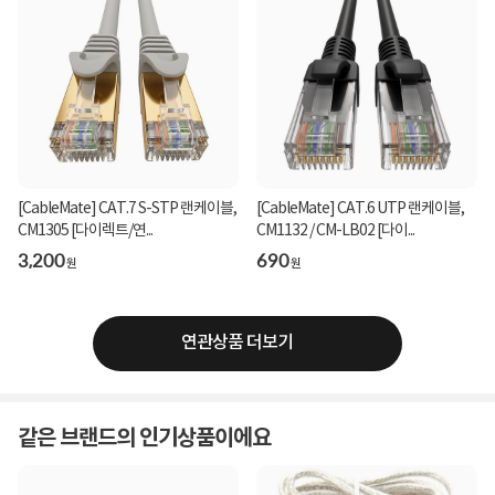
[CableMate] CAT.7 S-STP 랜케이블,
[CableMate] CAT.6 UTP 랜케이블,
CM1305 [다이렉트/연...
CM1132 / CM-LB02 [다이...
3,200
690
원
원
연관상품 더보기
같은 브랜드의 인기상품이에요