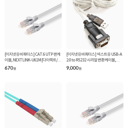
[이지넷유비쿼터스] CAT.6 UTP 랜케
[이지넷유비쿼터스] 넥스트유 USB-A
이블, NEXTLINK-U61M [다이렉트/단
2.0 to RS232 시리얼 변환케이블,
선] [그레이/1m...
NEXT-RS232U20 ...
670
9,000
원
원