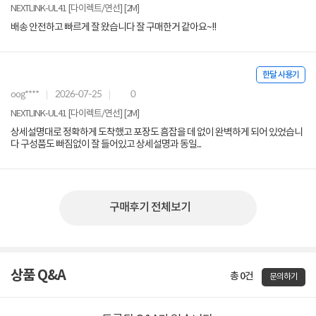
NEXTLINK-UL41 [다이렉트/연선] [2M]
배송 안전하고 빠르게 잘 왔습니다 잘 구매한거 같아요~!!
한달 사용기
oog****
2026-07-25
0
NEXTLINK-UL41 [다이렉트/연선] [2M]
상세설명대로 정확하게 도착했고 포장도 흠잡을 데 없이 완벽하게 되어 있었습니
다 구성품도 빠짐없이 잘 들어있고 상세설명과 동일...
구매후기 전체보기
상품 Q&A
총 0건
문의하기