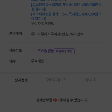
[토스페이 X 농협카드] 5% 즉시할인 (800,000원 이
상 결제 시)
[토스페이 X 현대카드] 5% 즉시할인 (800,000원 이
상 결제 시)
무이자 할부혜택
결제혜택
무이자
무이자
무이자
5만원
5%
포인트
배송정보
토요일 출발
빠른배송 방법
무료배송
배송비
상세정보
구매후기(
115
)
Q&A(
1
)
상세정보를
확대
해서 볼 수 있습니다.