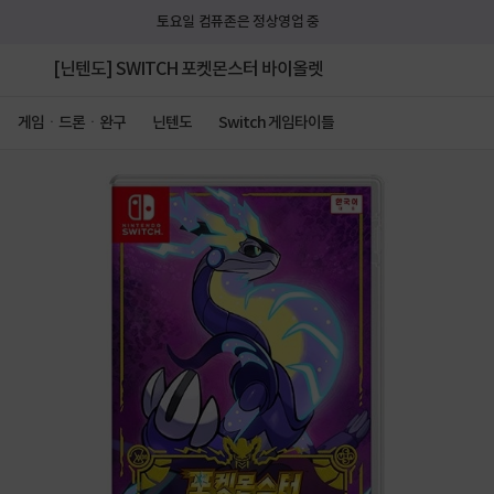
토요일 컴퓨존은 정상영업 중
[닌텐도] SWITCH 포켓몬스터 바이올렛
게임ㆍ드론ㆍ완구
닌텐도
Switch 게임타이틀