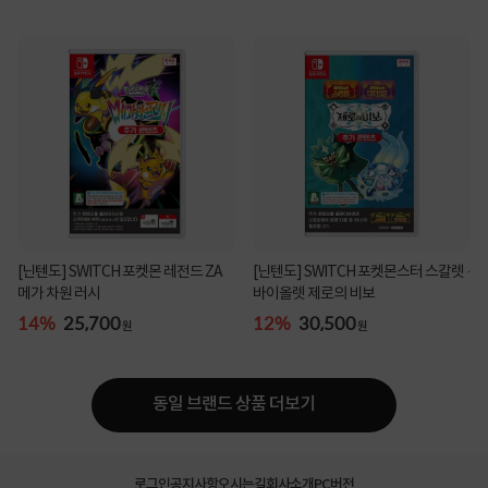
[닌텐도] SWITCH 포켓몬 레전드 ZA
[닌텐도] SWITCH 포켓몬스터 스칼렛 ·
메가 차원 러시
바이올렛 제로의 비보
14%
25,700
12%
30,500
원
원
동일 브랜드 상품 더보기
로그인
공지사항
오시는길
회사소개
PC버전