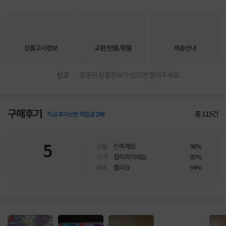
상품고시정보
교환/반품/환불
배송안내
신고
잘못된 상품정보가 있으면 알려주세요.
구매후기
총
115
건
지금 후기쓰면 적립금 2배!
5
상품
만족해요
98%
가격
합리적이에요
85%
배송
빨라요
94%