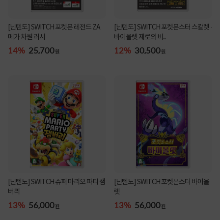
[닌텐도] SWITCH 포켓몬 레전드 ZA
[닌텐도] SWITCH 포켓몬스터 스칼렛 ·
메가 차원 러시
바이올렛 제로의 비...
14%
25,700
12%
30,500
원
원
[닌텐도] SWITCH 슈퍼 마리오 파티 잼
[닌텐도] SWITCH 포켓몬스터 바이올
버리
렛
13%
56,000
13%
56,000
원
원