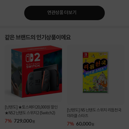
연관상품 더보기
같은 브랜드의 인기상품이에요
[닌텐도] ★토스페이20,000원 할인
[닌텐도] NS 닌텐도 스위치 리듬천국
★NS2 닌텐도 스위치2 (Switch2)
미라클 스타즈
7%
729,000
원
7%
60,000
원