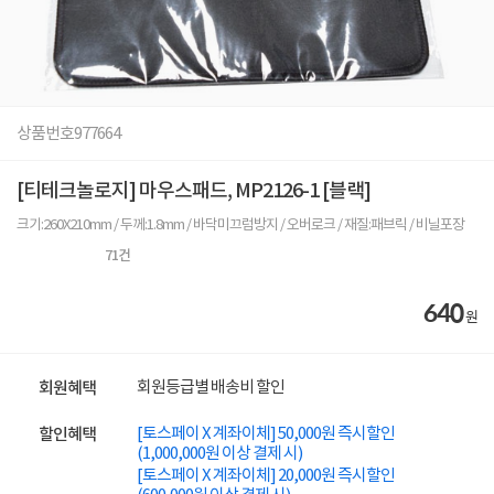
상품번호
977664
[티테크놀로지] 마우스패드, MP2126-1 [블랙]
크기:260X210mm / 두께:1.8mm / 바닥미끄럼방지 / 오버로크 / 재질:패브릭 / 비닐포장
71
건
640
원
회원등급별 배송비 할인
회원혜택
[토스페이 X 계좌이체] 50,000원 즉시할인
할인혜택
(1,000,000원 이상 결제 시)
[토스페이 X 계좌이체] 20,000원 즉시할인