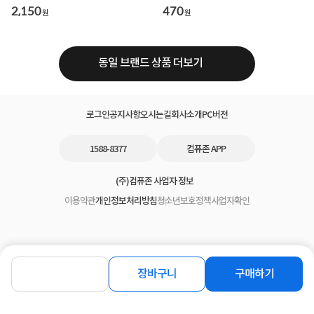
크/1.5m]
2,150
470
원
원
동일 브랜드 상품 더보기
로그인
공지사항
오시는길
회사소개
PC버전
1588-8377
컴퓨존 APP
(주)컴퓨존 사업자 정보
이용약관
개인정보처리방침
청소년보호정책
사업자확인
장바구니
구매하기