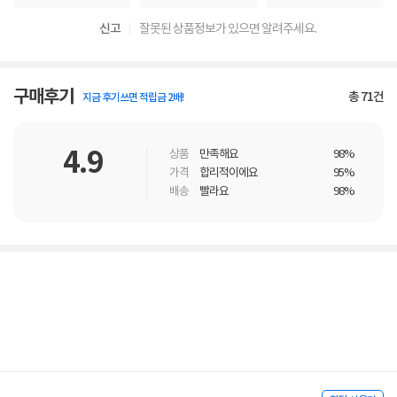
신고
잘못된 상품정보가 있으면 알려주세요.
구매후기
총
71
건
지금 후기쓰면 적립금 2배!
4.9
상품
만족해요
98%
가격
합리적이에요
95%
배송
빨라요
98%