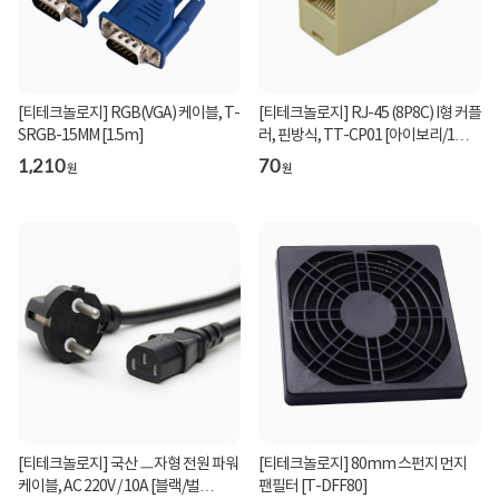
[티테크놀로지] RGB(VGA) 케이블, T-
[티테크놀로지] RJ-45 (8P8C) I형 커플
SRGB-15MM [1.5m]
러, 핀방식, TT-CP01 [아이보리/1개]
[벌크]
1,210
70
원
원
[티테크놀로지] 국산 ㅡ자형 전원 파워
[티테크놀로지] 80mm 스펀지 먼지
케이블, AC 220V / 10A [블랙/벌
팬필터 [T-DFF80]