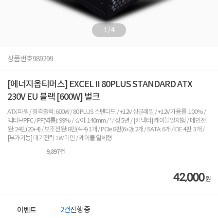
1
/
4
상품번호
989299
[에너지옵티머스] EXCEL II 80PLUS STANDARD ATX
230V EU 블랙 [600W] 벌크
ATX 파워 / 정격출력: 600W / 80 PLUS 스탠다드 / +12V 싱글레일 / +12V 가용률: 100% /
액티브PFC / PF(역률): 99% / 깊이: 140mm / 무상 5년 / [커넥터] 케이블일체형 / 메인전
원: 24핀(20+4) / 보조전원: 8핀(4+4) 1개 / PCIe 8핀(6+2): 2개 / SATA: 6개 / IDE 4핀: 3개 /
[부가기능] 대기전력 1W 미만 / 케이블 일체형
9,897
건
42,000
원
2건
진행 중
이벤트