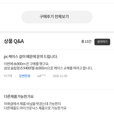
구매후기 전체보기
상품 Q&A
총 13건
문의하기
pc 케이스 갈이 때문에 문의 드립니다.
이번에 ds900m 은 구매를 했구요.
삼성 슬림형 i5 9400f를 ds900m으로 케이스 교체를 하려고 합니다.
혹시 파워 이제품 구매해도 호환성 이라던가...문제 될 게 있을까요?
비구매
답변완료
nal****
2025-11-09
다른제품가능한가요
아래글에서 제품 비닐을 벗겼는데 가능한지
다른제품도 마이크로닉스 제품으로 기능한가요