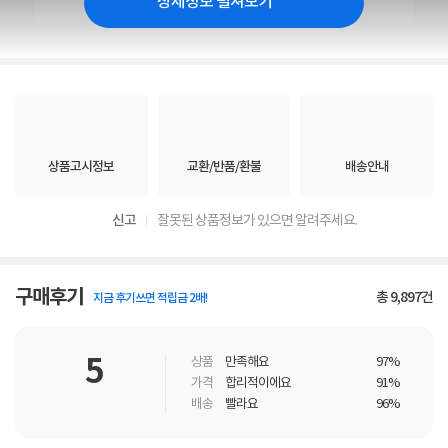
상세정보 펼쳐보기
상품고시정보
교환/반품/환불
배송안내
신고
잘못된 상품정보가 있으면 알려주세요.
구매후기
총
9,897
건
지금 후기쓰면 적립금 2배!
5
상품
만족해요
97%
가격
합리적이에요
91%
배송
빨라요
96%