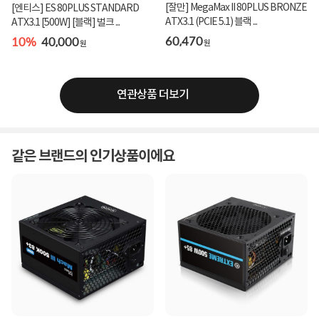
[잘만] MegaMax II 80PLUS BRONZE
[엔티스] ES 80PLUS STANDARD
ATX3.1 (PCIE 5.1) 블랙 ...
ATX3.1 [500W] [블랙] 벌크 ...
60,470
10%
40,000
원
원
연관상품 더보기
같은 브랜드의 인기상품이에요