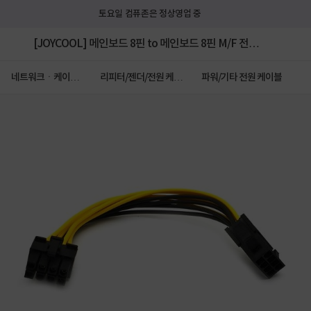
토요일 컴퓨존은 정상영업 중
[JOYCOOL] 메인보드 8핀 to 메인보드 8핀 M/F 전원
연장케이블 [0.18m]
네트워크ㆍ케이블
리피터/젠더/전원 케이
파워/기타 전원 케이블
ㆍCCTV
블