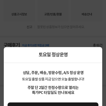
상품고시정보
교환/반품/환불
배송안내
신고
잘못된 상품정보가 있으면 알려주세요.
구매후기
총
61
건
지금 후기쓰면 적립금 2배!
토요일 정상운영
4.9
상품
만족해요
98%
가격
합리적이에요
91%
배송
빨라요
98%
상담, 주문, 배송, 방문수령, A/S 정상 운영
토요일 출발 상품 지금 담으면 오늘 출발합니다!
주말 단 2일간 한정수량으로 열리는
특가PC 타임딜도 만나보세요