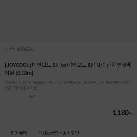
상품번호
996238
[JOYCOOL] 메인보드 8핀 to 메인보드 8핀 M/F 전원 연장케
이블 [0.18m]
PC부속케이블 / 길이: 0.18m / 메인단자: 메인보드 8핀 / 확장단자: 메인보드 8핀 / M-F형 /
라운드형 /연장케이블
61
건
1,180
원
회원등급별 배송비 할인
회원혜택