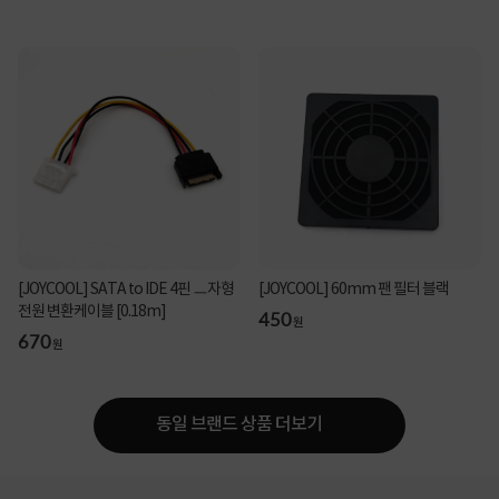
[JOYCOOL] SATA to IDE 4핀 ㅡ자형
[JOYCOOL] 60mm 팬 필터 블랙
전원 변환케이블 [0.18m]
450
원
670
원
동일 브랜드 상품 더보기