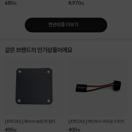
680
8,970
원
원
연관상품 더보기
같은 브랜드의 인기상품이에요
[JOYCOOL] 40mm 슬림 팬 필터
[JOYCOOL] 메인보드 비프음 스피커
400
400
원
원