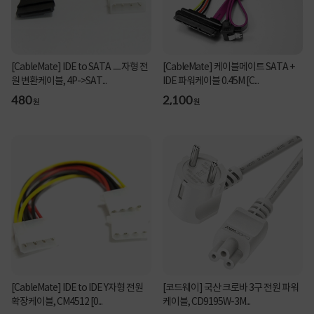
[CableMate] IDE to SATA ㅡ자형 전
[CableMate] 케이블메이트 SATA +
원 변환케이블, 4P->SAT...
IDE 파워케이블 0.45M [C...
480
2,100
원
원
[CableMate] IDE to IDE Y자형 전원
[코드웨이] 국산 크로바 3구 전원 파워
확장케이블, CM4512 [0...
케이블, CD9195W-3M...