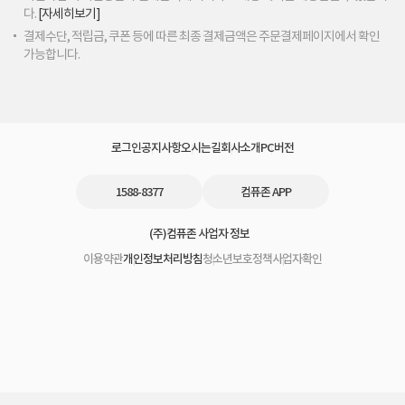
다.
[자세히보기]
결제수단, 적립금, 쿠폰 등에 따른 최종 결제금액은 주문결제페이지에서 확인
가능합니다.
로그인
공지사항
오시는길
회사소개
PC버전
1588-8377
컴퓨존 APP
(주)컴퓨존 사업자 정보
이용약관
개인정보처리방침
청소년보호정책
사업자확인