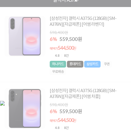
갤럭시 A37💫
[삼성전자] 갤럭시 A37 5G (128GB) [SM-
A376N][자급제폰] [어썸 라벤더]
598,400원
6%
559,500원
544,500
원
혜택가
4.8
8건
하나카드
롯데카드
삼성카드
쿠폰
무료배송
[삼성전자] 갤럭시 A37 5G (128GB) [SM-
A376N][자급제폰] [어썸 차콜]
598,400원
6%
559,500원
544,500
원
혜택가
4.8
8건