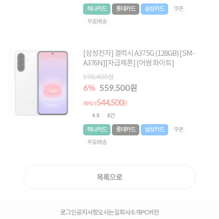
하나카드
롯데카드
삼성카드
쿠폰
무료배송
[삼성전자] 갤럭시 A37 5G (128GB) [SM-
A376N][자급제폰] [어썸 화이트]
598,400원
6%
559,500원
544,500
원
혜택가
4.8
8건
하나카드
롯데카드
삼성카드
쿠폰
무료배송
목록으로
로그인
공지사항
오시는길
회사소개
PC버전