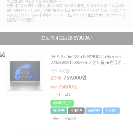
로 인한 결제 지연은 책임지지 않습니다.
일부 사은품의 경우 비회원, 네이버페이 구매 고객에게는 제공되지 않을 수 있습니다.
회원 전용 행사로 비회원, 네이버페이 구매 고객은 행사 대상에서 제외됩니다. (일부 사
은품 증정 행사의 경우 네이버페이 구매 고객도 행사 대상에 포함되며, 대상 행사는 영
업담당자에게 문의)
프로북 4 G1a 16 BY9U0AT
[HP] 프로북 4 G1a 16 BY9U0AT (Ryzen 5
220/8GB/512GB/FD) [기본제품]★컴퓨존 단
독! 한정 수량 할인 ★ADP 1년 무상 보증 제품
959,000원
★
20%
759,000원
758,000
원
혜택가
4.9
15건
네이버 포인트
하나카드
롯데카드
삼성카드
토스페이
쿠폰
무료배송