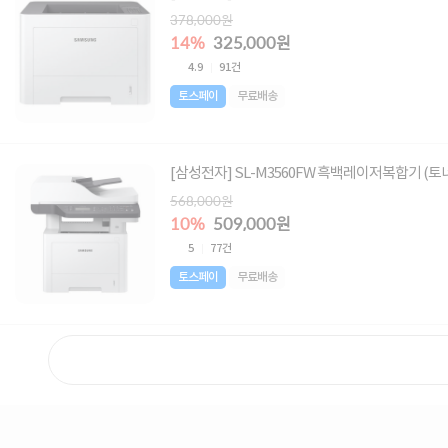
378,000원
14%
325,000원
4.9
91건
토스페이
무료배송
[삼성전자] SL-M3560FW 흑백레이저복합기 (토
568,000원
10%
509,000원
5
77건
토스페이
무료배송