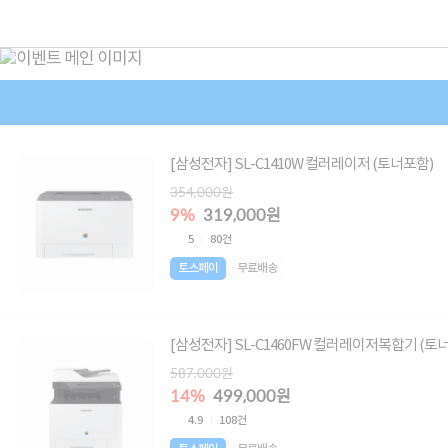
[삼성전자] SL-C1410W 컬러레이저 (토너포함)
354,000원
9%
319,000원
5
80건
토스페이
무료배송
[삼성전자] SL-C1460FW 컬러레이저복합기 (토
587,000원
14%
499,000원
4.9
108건