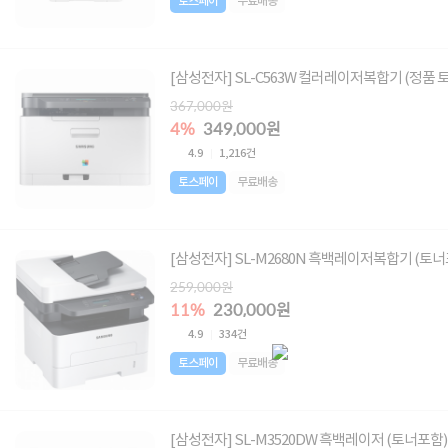
토스페이
무료배송
[삼성전자] SL-C563W 컬러레이저복합기 (정품 
367,000원
4%
349,000원
4.9
1,216건
토스페이
무료배송
[삼성전자] SL-M2680N 흑백레이저복합기 (토너
259,000원
11%
230,000원
4.9
334건
토스페이
무료배송
[삼성전자] SL-M3520DW 흑백레이저 (토너포함)