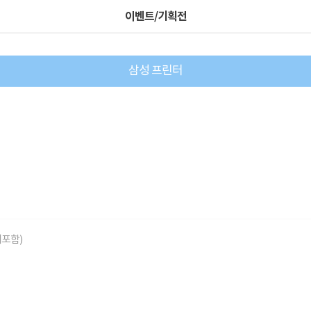
이벤트/기획전
삼성 프린터
너포함)