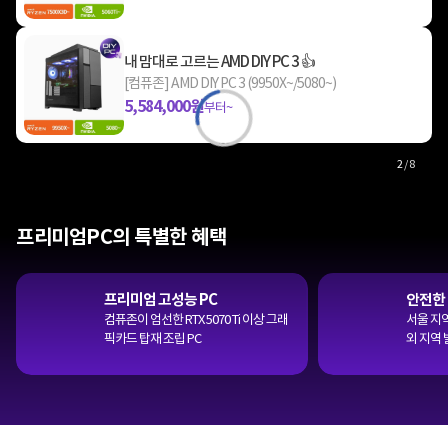
내 맘대로 고르는 AMD DIY PC 3 👍
[컴퓨존] AMD DIY PC 3 (9950X~/5080~)
5,584,000원
부터~
2
/
8
프리미엄PC의 특별한 혜택
프리미엄 고성능 PC
안전한
컴퓨존이 엄선한 RTX 5070 Ti 이상 그래
서울 지
픽카드 탑재 조립 PC
외 지역