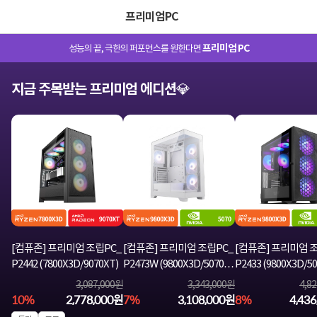
프리미엄PC
프리미엄 PC
성능의 끝, 극한의 퍼포먼스를 원한다면
지금 주목받는 프리미엄 에디션💎
[컴퓨존] 프리미엄 조립PC_
[컴퓨존] 프리미엄 조립PC_
[컴퓨존] 프리미엄 
P2442 (7800X3D/9070XT)
P2473W (9800X3D/5070)
P2433 (9800X3D/50
▶ MSI 주간 할인PC ◀
3,087,000원
3,343,000원
4,8
10%
2,778,000원
7%
3,108,000원
8%
4,43