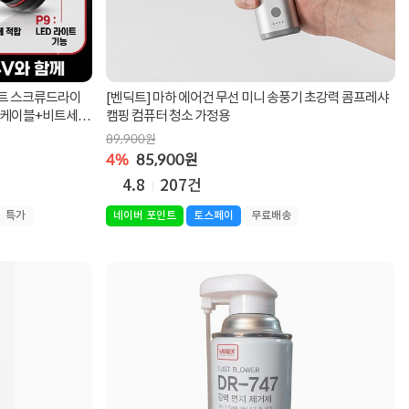
트위스트 스크류드라이
[벤딕트] 마하 에어건 무선 미니 송풍기 초강력 콤프레샤
전케이블+비트세
캠핑 컴퓨터 청소 가정용
89,900원
4%
85,900원
4.8
207건
특가
네이버 포인트
토스페이
무료배송