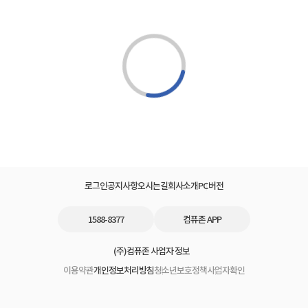
 TP82 절연 피어싱 클립 세트(2mm) [한
[히오끼] AC클램프미터 3280-10F 
타
64,500원
5
57건
토스페이
업체직배송
기획전
네이버 포인트
토스페이