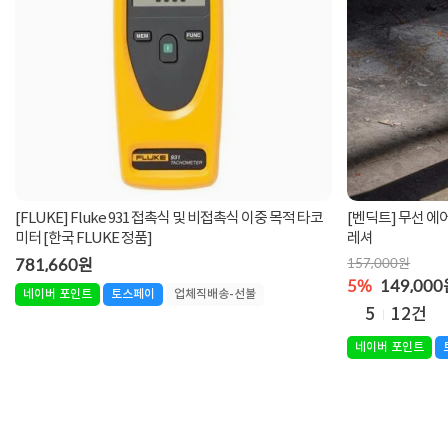
[FLUKE] Fluke 931 접촉식 및 비접촉식 이중 목적 타코
[벤딕트] 무선 에
미터 [한국 FLUKE 정품]
레셔
781,660원
157,000원
5%
149,00
네이버 포인트
토스페이
업체직배송-선불
5
12건
네이버 포인트