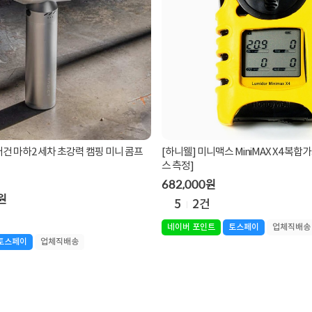
어건 마하2 세차 초강력 캠핑 미니 콤프
[하니웰] 미니맥스 MiniMAX X4 복합
스 측정]
682,000원
0원
5
2건
네이버 포인트
토스페이
업체직배송
토스페이
업체직배송