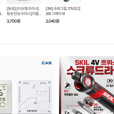
[동성] [티슈형크리너]
[3M] 슈퍼그립 코팅장갑
 (통) [1...
동성 만능크리너 [리필
200 그레이 M
150...
3,700원
2,040원