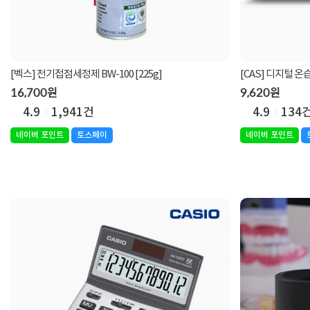
[벡스] 전기접점세정제 BW-100 [225g]
[CAS] 디지털 온
16,700원
9,620원
4.9
1,941건
4.9
134
네이버 포인트
토스페이
네이버 포인트