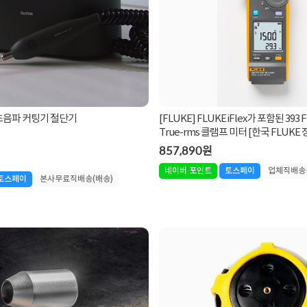
X 초음파 커팅기 절단기
[FLUKE] FLUKE iFlex가 포함된 393 FC 
True-rms 클램프 미터 [한국 FLUKE 
857,890원
네이버 포인트
토스페이
업체직배송
토스페이
본사무료직배송(배송)