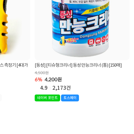
가스 측정기 [4대가
[동성] [티슈형크리너] 동성 만능크리너 (통) [150매]
4,500원
6%
4,200원
4.9
2,173건
네이버 포인트
토스페이