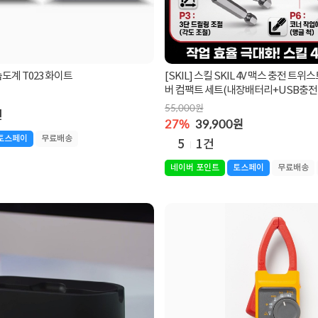
습도계 T023 화이트
[SKIL] 스킬 SKIL 4V 맥스 충전 
버 컴팩트 세트(내장배터리+USB충
트)
55,000원
건
27%
39,900원
토스페이
무료배송
5
1건
네이버 포인트
토스페이
무료배송