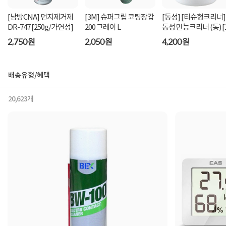
[남방CNA] 먼지제거제
[3M] 슈퍼그립 코팅장갑
[동성] [티슈형크리너]
DR-747 [250g/가연성]
200 그레이 L
동성 만능크리너
2,750원
2,050원
4,200원
배송유형/혜택
20,623개