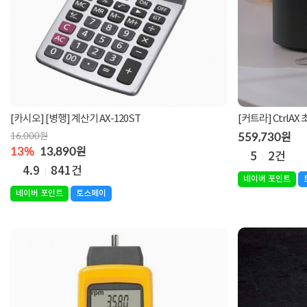
[카시오] [병행] 계산기 AX-120ST
[커트라] CtrlA
16,000원
559,730원
13%
13,890원
5
2건
4.9
841건
네이버 포인트
네이버 포인트
토스페이