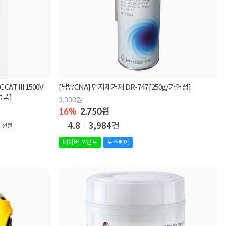
CAT III 1500V
[남방CNA] 먼지제거제 DR-747 [250g/가연성]
정품]
3,300원
16%
2,750원
4.8
3,984건
-선불
네이버 포인트
토스페이