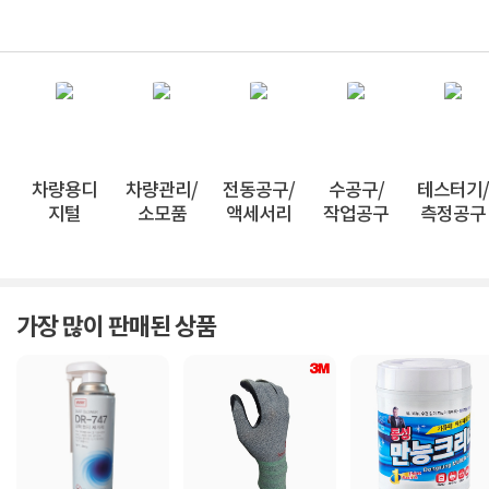
차량용디
차량관리/
전동공구/
수공구/
테스터기/
지털
소모품
액세서리
작업공구
측정공구
가장 많이 판매된 상품