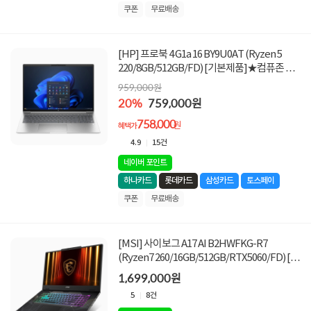
쿠폰
무료배송
[HP] 프로북 4 G1a 16 BY9U0AT (Ryzen 5
220/8GB/512GB/FD) [기본제품]★컴퓨존 단
독! 한정 수량 할인 ★ADP 1년 무상 보증 제품
959,000원
★
20%
759,000원
758,000
원
혜택가
4.9
15건
네이버 포인트
하나카드
롯데카드
삼성카드
토스페이
쿠폰
무료배송
[MSI] 사이보그 A17 AI B2HWFKG-R7
(Ryzen7 260/16GB/512GB/RTX5060/FD) [기
본제품]
1,699,000원
5
8건