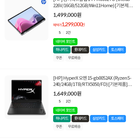
226V/16GB/512GB/Win11Home) [기본제
품]★한정수량! 20만원 쿠폰할인★
1,499,000원
1,299,000
원
혜택가
5
2건
네이버 포인트
하나카드
롯데카드
삼성카드
토스페이
쿠폰
무료배송
[HP] HyperX 오멘 15-gb0052AX (Ryzen 5-
240/24GB/1TB/RTX5050/FD) [기본제품]★
20만원 쿠폰할인★
1,649,000원
5
2건
네이버 포인트
하나카드
롯데카드
삼성카드
토스페이
쿠폰
무료배송