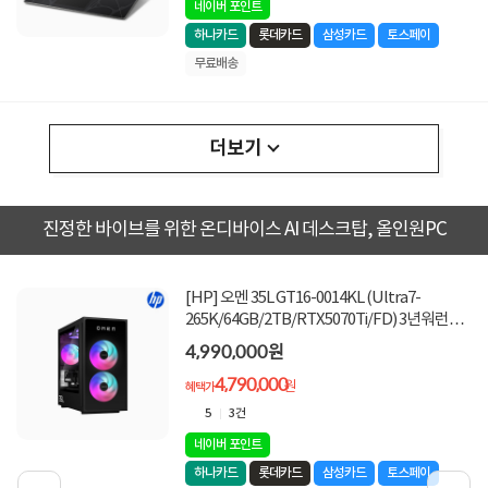
네이버 포인트
하나카드
롯데카드
삼성카드
토스페이
무료배송
더보기
진정한 바이브를 위한 온디바이스 AI 데스크탑, 올인원PC
[HP] 오멘 35L GT16-0014KL (Ultra7-
265K/64GB/2TB/RTX5070Ti/FD) 3년워런티
[기본제품]★컴퓨존 단독! 수량한정 특가쿠폰
4,990,000원
★
4,790,000
원
혜택가
5
3건
네이버 포인트
하나카드
롯데카드
삼성카드
토스페이