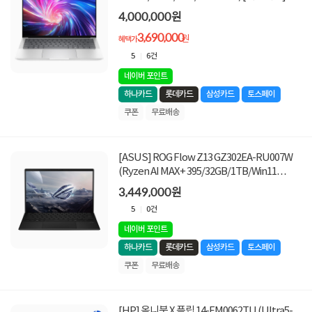
한정수량! 쿠폰할인★
4,000,000원
3,690,000
원
혜택가
5
6건
네이버 포인트
하나카드
롯데카드
삼성카드
토스페이
쿠폰
무료배송
[ASUS] ROG Flow Z13 GZ302EA-RU007W
(Ryzen AI MAX+ 395/32GB/1TB/Win11
Home) [기본제품]
3,449,000원
5
0건
네이버 포인트
하나카드
롯데카드
삼성카드
토스페이
쿠폰
무료배송
[HP] 옴니북 X 플립 14-FM0062TU (Ultra5-