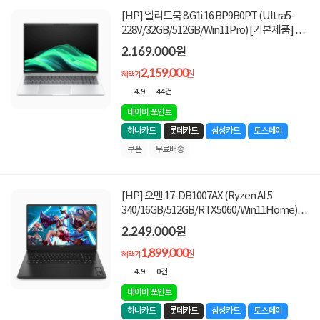
[HP] 엘리트북 8 G1i 16 BP9B0PT (Ultra5-
228V/32GB/512GB/Win11Pro) [기본제품] ★
적립금 10만원 추가 증정 ★
2,169,000원
2,159,000
원
혜택가
4.9
44건
네이버 포인트
하나카드
롯데카드
삼성카드
토스페이
쿠폰
무료배송
[HP] 오멘 17-DB1007AX (Ryzen AI 5
340/16GB/512GB/RTX5060/Win11Home)
[기본제품] ★컴퓨존 35만원 쿠폰할인★
2,249,000원
1,899,000
원
혜택가
4.9
0건
네이버 포인트
하나카드
롯데카드
삼성카드
토스페이