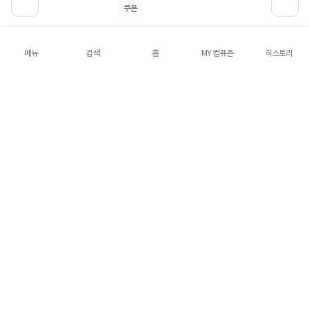
쿠폰
[Dell] Tower ECT1250-UB10KR (Ultra5
메뉴
검색
홈
MY 컴퓨존
히스토리
225/8GB/512GB/Ubuntu) [기본제품] ▶한정
수량 쿠폰 적용가 1,199,000원◀
1,299,000원
7%
1,199,000원
5
5건
네이버 포인트
하나카드
롯데카드
삼성카드
토스페이
[HP] 오멘 TG03-0004KL (Ultra7-
265F/32GB/1TB/RTX5060Ti/FD) [기본제품]
2,599,000원
2,549,000
원
혜택가
4.9
15건
네이버 포인트