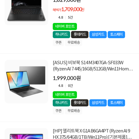
1,709,000
원
혜택가
4.8
5건
네이버 포인트
하나카드
롯데카드
삼성카드
토스페이
쿠폰
무료배송
[ASUS] 비보북 S14 M3407GA-SF033W
(Ryzen AI 7 445/16GB/512GB/Win11Home)
[기본제품]
1,999,000원
4.8
0건
네이버 포인트
하나카드
롯데카드
삼성카드
토스페이
쿠폰
무료배송
[HP] 엘리트북 X G1A B6GA4PT (Ryzen AI 9
HX 375/64GB/1TB/Win11Pro) [기본제품]★