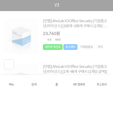
V3
[안랩] AhnLab V3 Office Security [기업용/1
년/라이선스] [100개~199개 구매시 (1개당 금
액)]
23,760원
4.8
64건
네이버 포인트
토스페이
이메일발송
주의
[안랩] AhnLab V3 Office Security [기업용/1
년/라이선스] [1개~49개 구매시 (1개당 금액)]
26,400원
메뉴
검색
홈
MY 컴퓨존
히스토리
4.8
64건
네이버 포인트
토스페이
이메일발송
주의
[안랩] AhnLab V3 Office Security [기업용/1