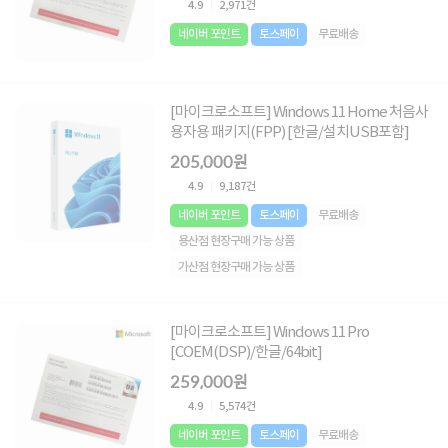
4.9
2,971건
네이버 포인트
토스페이
무료배송
[마이크로소프트] Windows 11 Home 처음사
용자용 패키지(FPP) [한글/설치USB포함]
205,000원
4.9
9,187건
네이버 포인트
토스페이
무료배송
용산점 현장구매 가능 상품
가산점 현장구매 가능 상품
[마이크로소프트] Windows 11 Pro
[COEM(DSP)/한글/64bit]
259,000원
4.9
5,574건
네이버 포인트
토스페이
무료배송