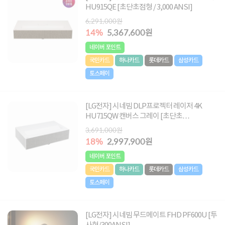
HU915QE [초단초점형 / 3,000 ANSI]
6,291,000원
14%
5,367,600원
네이버 포인트
국민카드
하나카드
롯데카드
삼성카드
토스페이
[LG전자] 시네빔 DLP프로젝터 레이저 4K
HU715QW 캔버스 그레이 [초단초
점/305cm/2,500안시]
3,691,000원
18%
2,997,900원
네이버 포인트
국민카드
하나카드
롯데카드
삼성카드
토스페이
[LG전자] 시네빔 무드메이트 FHD PF600U [투