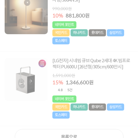
사형/300ANSI]
990,000원
10%
881,800원
네이버 포인트
국민카드
하나카드
롯데카드
삼성카드
토스페이
[LG전자] 시네빔 큐브 Qube 2세대 4K 빔프로
젝터 PU600U [26년형/305cm/600안시]
1,591,000원
15%
1,346,600원
4.8
5건
네이버 포인트
국민카드
하나카드
롯데카드
삼성카드
토스페이
목록으로