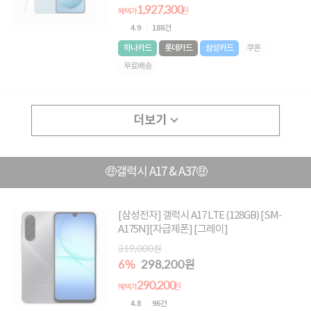
1,927,300
원
혜택가
4.9
188건
하나카드
롯데카드
삼성카드
쿠폰
무료배송
더보기
🤑갤럭시 A17 & A37🤑
[삼성전자] 갤럭시 A17 LTE (128GB) [SM-
A175N][자급제폰] [그레이]
319,000원
6%
298,200원
290,200
원
혜택가
4.8
96건