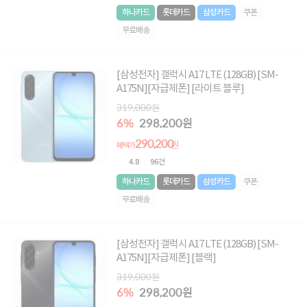
하나카드
롯데카드
삼성카드
쿠폰
무료배송
[삼성전자] 갤럭시 A17 LTE (128GB) [SM-
A175N][자급제폰] [라이트 블루]
319,000원
6%
298,200원
290,200
원
혜택가
4.8
96건
하나카드
롯데카드
삼성카드
쿠폰
무료배송
[삼성전자] 갤럭시 A17 LTE (128GB) [SM-
A175N][자급제폰] [블랙]
319,000원
6%
298,200원