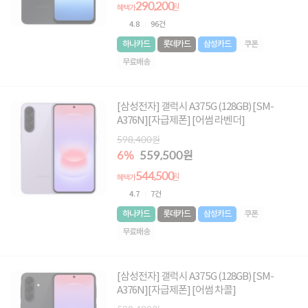
290,200
원
혜택가
4.8
96건
하나카드
롯데카드
삼성카드
쿠폰
무료배송
[삼성전자] 갤럭시 A37 5G (128GB) [SM-
A376N][자급제폰] [어썸 라벤더]
598,400원
6%
559,500원
544,500
원
혜택가
4.7
7건
하나카드
롯데카드
삼성카드
쿠폰
무료배송
[삼성전자] 갤럭시 A37 5G (128GB) [SM-
A376N][자급제폰] [어썸 차콜]