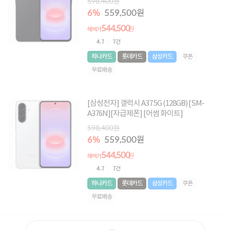
598,400원
6%
559,500원
544,500
원
혜택가
4.7
7건
하나카드
롯데카드
삼성카드
쿠폰
무료배송
[삼성전자] 갤럭시 A37 5G (128GB) [SM-
A376N][자급제폰] [어썸 화이트]
598,400원
6%
559,500원
544,500
원
혜택가
4.7
7건
하나카드
롯데카드
삼성카드
쿠폰
무료배송