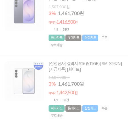
1,507,000원
3%
1,461,700원
1,416,500
원
혜택가
4.9
58건
하나카드
롯데카드
삼성카드
쿠폰
무료배송
[삼성전자] 갤럭시 S26 (512GB) [SM-S942N]
[자급제폰] [화이트]
1,507,000원
3%
1,461,700원
1,442,500
원
혜택가
4.9
58건
하나카드
롯데카드
삼성카드
쿠폰
무료배송