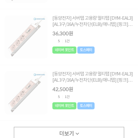
[동양전자] 서버탭 고용량 멀티탭 [DYM-EAL3]
[AL 3구/16A/누전차단(ELB)/애니탭] [핑크]
[3m]
36,300원
5
1건
네이버 포인트
토스페이
[동양전자] 서버탭 고용량 멀티탭 [DYM-EAL3]
[AL 3구/16A/누전차단(ELB)/애니탭] [핑크]
[5m]
42,500원
5
1건
네이버 포인트
토스페이
더보기