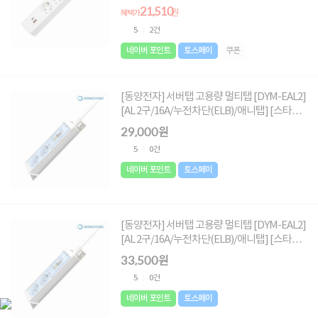
21,510
원
혜택가
5
2건
네이버 포인트
토스페이
쿠폰
[동양전자] 서버탭 고용량 멀티탭 [DYM-EAL2]
[AL 2구/16A/누전차단(ELB)/애니탭] [스타이
블루][1.5M]
29,000원
5
0건
네이버 포인트
토스페이
[동양전자] 서버탭 고용량 멀티탭 [DYM-EAL2]
[AL 2구/16A/누전차단(ELB)/애니탭] [스타이
블루][3M]
33,500원
5
0건
네이버 포인트
토스페이