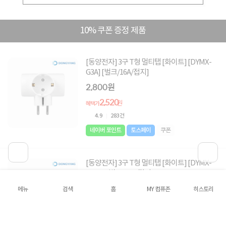
10% 쿠폰 증정 제품
[동양전자] 3구 T형 멀티탭 [화이트] [DYMX-
G3A] [벌크/16A/접지]
2,800원
2,520
원
혜택가
4.9
283건
네이버 포인트
토스페이
쿠폰
[동양전자] 3구 T형 멀티탭 [화이트] [DYMX-
SG3C] [벌크/16A/접지]
3,000원
메뉴
검색
홈
MY 컴퓨존
히스토리
2,700
원
혜택가
4.9
283건