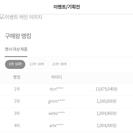
이벤트/기획전
구매왕 랭킹
행사 대상 제품
1위~10위
11위~20위
21위~30위
랭킹
아이디
1위
itcn****
13,879,040원
2위
jjmm****
1,160,600원
3위
webs****
1,094,960원
4위
arte****
1,094,000원