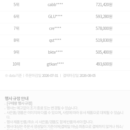
5위
cabb****
721,420원
6위
GLU****
593,280원
7위
cre****
578,000원
8위
qst****
519,830원
9위
bkte****
505,400원
10위
gtkan****
493,600원
※ data기준ㅣ주문마감일
2026-07-31
ㅣ 결제마감일
2026-08-05
행사 규정 안내
[구매왕 행사 규정]
행사는 예고없이 조기 종료 또는 변경될 수 있습니다.
사은품/경품은 이미지와 다를 수 있으며, 사정에 따라 유사 제품으로 대체될 수 있습니
다.
행사 제품 반품/취소 시 사은품/경품도 함께 반품하셔야 합니다.
행사 대상은 주문서 생성일이 기준이며(결제일 아님) 최종으로 결제하지 않거나 취소/