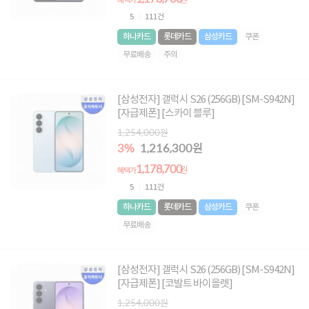
원
혜택가
5
111건
하나카드
롯데카드
삼성카드
쿠폰
무료배송
주의
[삼성전자] 갤럭시 S26 (256GB) [SM-S942N]
[자급제폰] [스카이 블루]
1,254,000원
3%
1,216,300원
1,178,700
원
혜택가
5
111건
하나카드
롯데카드
삼성카드
쿠폰
무료배송
[삼성전자] 갤럭시 S26 (256GB) [SM-S942N]
[자급제폰] [코발트 바이올렛]
1,254,000원