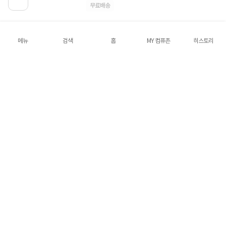
무료배송
[삼성전자] 갤럭시 A17 LTE (128GB) [SM-
메뉴
검색
홈
MY 컴퓨존
히스토리
A175N][자급제폰] [라이트 블루]
319,000원
6%
298,200원
290,200
원
혜택가
4.8
96건
하나카드
롯데카드
삼성카드
쿠폰
무료배송
[삼성전자] 갤럭시 A17 LTE (128GB) [SM-
A175N][자급제폰] [블랙]
319,000원
6%
298,200원
290,200
원
혜택가