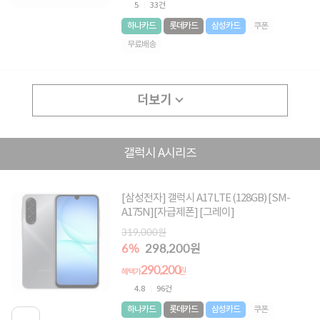
5
33건
하나카드
롯데카드
삼성카드
쿠폰
무료배송
더보기
갤럭시 A시리즈
[삼성전자] 갤럭시 A17 LTE (128GB) [SM-
A175N][자급제폰] [그레이]
319,000원
6%
298,200원
290,200
원
혜택가
4.8
96건
하나카드
롯데카드
삼성카드
쿠폰