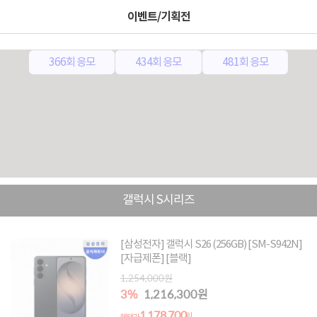
이벤트/기획전
0매
고객님이 보유한 응모권은
입니다.
366회 응모
434회 응모
481회 응모
갤럭시 S시리즈
[삼성전자] 갤럭시 S26 (256GB) [SM-S942N]
[자급제폰] [블랙]
1,254,000원
3%
1,216,300원
1,178,700