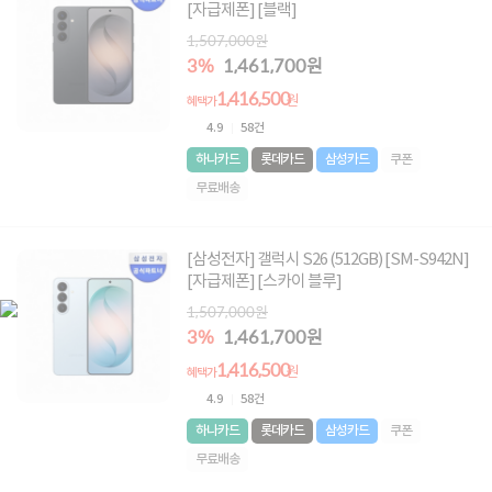
[자급제폰] [블랙]
1,507,000원
3%
1,461,700원
1,416,500
원
혜택가
4.9
58건
하나카드
롯데카드
삼성카드
쿠폰
무료배송
[삼성전자] 갤럭시 S26 (512GB) [SM-S942N]
[자급제폰] [스카이 블루]
1,507,000원
3%
1,461,700원
1,416,500
원
혜택가
4.9
58건
하나카드
롯데카드
삼성카드
쿠폰
무료배송