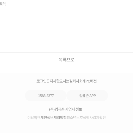
이엠텍
목록으로
로그인
공지사항
오시는길
회사소개
PC버전
1588-8377
컴퓨존 APP
(주)컴퓨존 사업자 정보
이용약관
개인정보처리방침
청소년보호정책
사업자확인