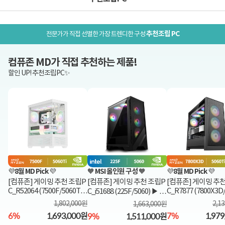
추천조립PC
추천조립 PC
전문가가 직접 선별한 가장 트렌디한 구성
컴퓨존 MD가 직접 추천하는 제품!
할인 UP! 추천조립PC✨
💜8월 MD Pick 💜
🧡 MSI 올인원 구성 🧡
💜8월 MD Pick 💜
[컴퓨존] 게이밍 추천 조립P
[컴퓨존] 게이밍 추천 조립P
[컴퓨존] 게이밍 추
C_R52064 (7500F/5060Ti)
C_R7877 (7800X3D
C_i51688 (225F/5060) ▶ M
▶ 8월 MD Pick ◀
i) ▶ 8월 MD Pick ◀
SI 특가PC ◀
1,802,000원
2,1
1,663,000원
6%
1,693,000원
7%
1,97
9%
1,511,000원