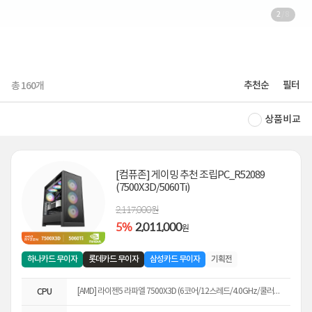
2
/
8
추천순
필터
총
160
개
상품비교
[컴퓨존] 게이밍 추천 조립PC_R52089
(7500X3D/5060Ti)
2,117,000원
5%
2,011,000
원
하나카드 무이자
롯데카드 무이자
삼성카드 무이자
기획전
CPU
[AMD] 라이젠5 라파엘 7500X3D (6코어/12스레드/4.0GHz/쿨러미포함) 멀티팩