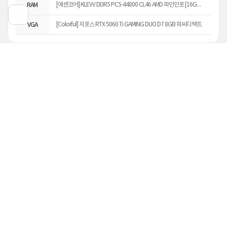
RAM
[에센코어] KLEVV DDR5 PC5-44800 CL46 AMD 파인인포 [16GB] 벌크 (5600) ▶ PC용◀
VGA
[Colorful] 지포스 RTX 5060 Ti GAMING DUO D7 8GB 피씨디렉트
메뉴
검색
홈
MY 컴퓨존
히스토리
💜8월 MD Pick 💜
[컴퓨존] 게이밍 추천 조립PC_R52090
(7500F/5060Ti) ▶ 8월 MD Pick ◀
1,856,000원
8%
1,703,000
원
5
8건
청소년보호정책
하나카드 무이자
롯데카드 무이자
삼성카드 무이자
주식회사 컴퓨존(이하 "회사"라 합니다)은 불건전한 유해매체로부
CPU
[AMD] 라이젠5 라파엘 7500F (6코어/12스레드/3.7GHz/대리점정품/멀티팩) 쿨러포함
터 청소년을 보호하기 위해 청소년보호법, 정보통신망 이용촉진 및
정보보호 등에 관한 법률 등에 근거하여 청소년보호 정책을 시행하
RAM
[에센코어] 에센코어 KLEVV DDR5 PC5-44800 CL46 파인인포 [16GB] (5600) PC
고 있습니다.
VGA
[MSI] 지포스 RTX 5060 Ti 벤투스 2X OC 플러스 D7 8GB
1. 유해정보로부터 청소년접근제한 및 관리조치