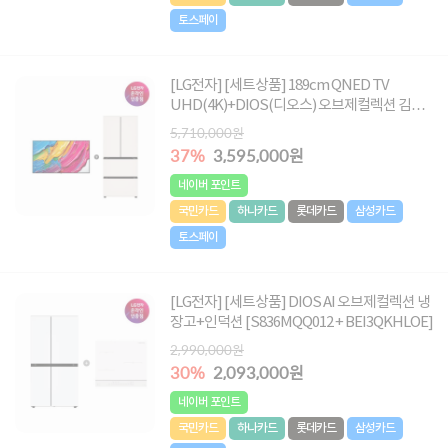
토스페이
[LG전자] [세트상품] 189cm QNED TV
UHD(4K)+DIOS(디오스) 오브제컬렉션 김치
톡톡 402L (4도어/베이지)
5,710,000원
[75QNED75AEA+Z408MEEF23]
37%
3,595,000원
네이버 포인트
국민카드
하나카드
롯데카드
삼성카드
토스페이
[LG전자] [세트상품] DIOS AI 오브제컬렉션 냉
장고+인덕션 [S836MQQ012 + BEI3QKHLOE]
2,990,000원
30%
2,093,000원
네이버 포인트
국민카드
하나카드
롯데카드
삼성카드