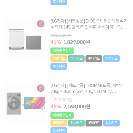
토스페이
[LG전자] [세트상품] DIOS 오브제컬렉션 식기
세척기(14인용/빌트인/네이처베이지) + 인덕
션(3구/블랙) [5BG1E-ASB2E/빌트인전용]
3,120,000원
41%
1,829,000원
네이버 포인트
국민카드
하나카드
롯데카드
삼성카드
토스페이
[LG전자] [세트상품] TROMM(트롬) 세탁기
24kg + 163cm(65인치) QNED AI TV
[F24VDLPR+65QNED75AEA]
4,240,000원
48%
2,168,000원
네이버 포인트
국민카드
하나카드
롯데카드
삼성카드
토스페이