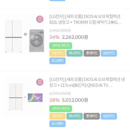
[LG전자] [세트상품] DIOS AI 오브제컬렉션
832L 냉장고 + TROMM 드럼세탁기 24KG
[S836MQQ012+F24VDLPR]
3,450,000원
34%
2,262,000원
네이버 포인트
국민카드
하나카드
롯데카드
삼성카드
토스페이
[LG전자] [세트상품] DIOS AI 오브제컬렉션 냉
장고 + 217cm(86인치) QNED AI TV
[T876MEE111+86QNED75AEA]
6,990,000원
28%
5,012,000원
네이버 포인트
국민카드
하나카드
롯데카드
삼성카드
토스페이