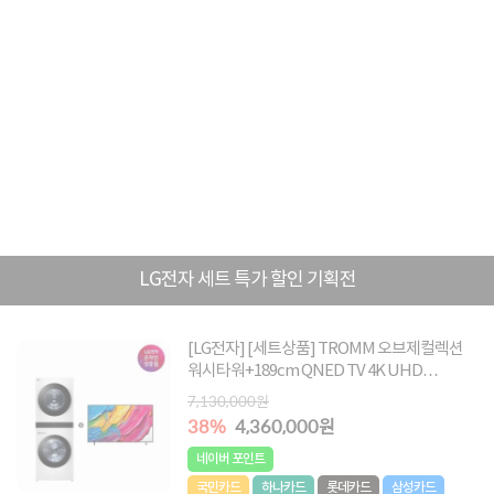
LG전자 세트 특가 할인 기획전
[LG전자] [세트상품] TROMM 오브제컬렉션
워시타워+189cm QNED TV 4K UHD
[W2421WAMR+75QNED75AEA]
7,130,000원
38%
4,360,000원
네이버 포인트
국민카드
하나카드
롯데카드
삼성카드