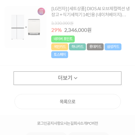
[LG전자] [세트상품] DIOS AI 오브제컬렉션 냉
장고 + 식기세척기 14인용 (네이처베이지)
[S836MQQ012 + DUE5BGL1E]
3,330,000원
29%
2,346,000원
네이버 포인트
국민카드
하나카드
롯데카드
삼성카드
토스페이
더보기
목록으로
로그인
공지사항
오시는길
회사소개
PC버전